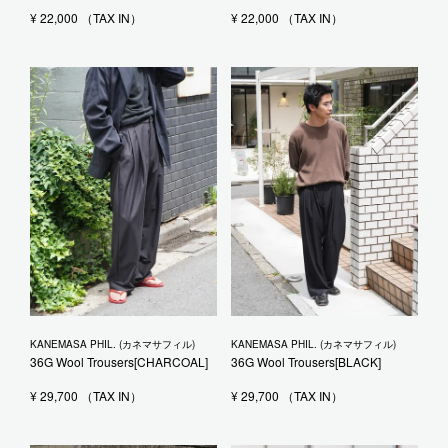
¥
22,000
¥
22,000
KANEMASA PHIL. (カネマサフィル)
KANEMASA PHIL. (カネマサフィル)
36G Wool Trousers[CHARCOAL]
36G Wool Trousers[BLACK]
¥
29,700
¥
29,700