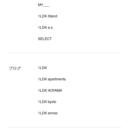
MY___
1LDK Stand
1LDK e.s.
SELECT
ブログ
1LDK
1LDK apartments.
1LDK AOYAMA
1LDK kyoto
1LDK annex