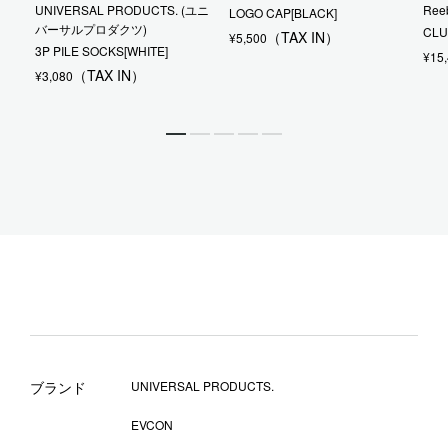
UNIVERSAL PRODUCTS. (ユニ
Ree
LOGO CAP[BLACK]
バーサルプロダクツ)
CLU
¥
5,500
3P PILE SOCKS[WHITE]
¥
15
¥
3,080
ブランド
UNIVERSAL PRODUCTS.
EVCON