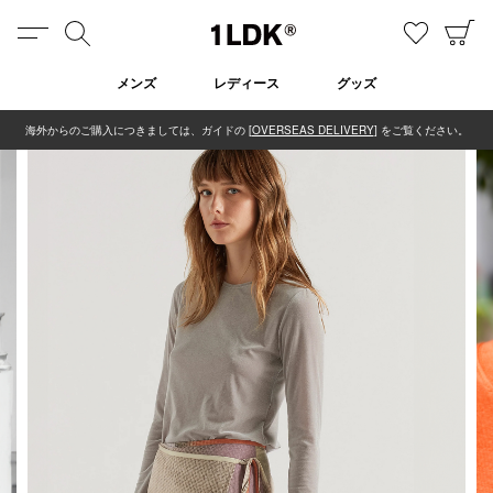
MENU
検索
お気に
C
1LDK
メンズ
レディース
グッズ
海外からのご購入につきましては、ガイドの [
OVERSEAS DELIVERY
] をご覧ください。
在庫あり
全てのアイテム
限定
セール
全てのブランド
UNIVERSAL PRODUCTS.
EVCON
MY___