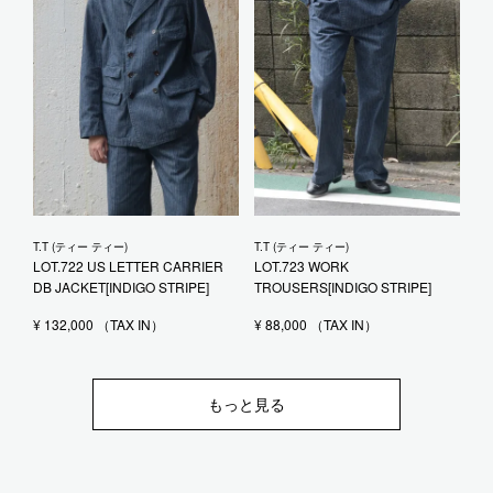
T.T (ティー ティー)
T.T (ティー ティー)
LOT.722 US LETTER CARRIER
LOT.723 WORK
DB JACKET[INDIGO STRIPE]
TROUSERS[INDIGO STRIPE]
¥
132,000
¥
88,000
もっと見る