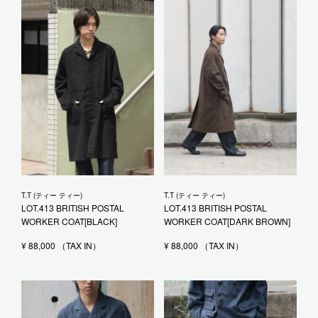
T.T (ティー ティー)
T.T (ティー ティー)
LOT.413 BRITISH POSTAL
LOT.413 BRITISH POSTAL
WORKER COAT[BLACK]
WORKER COAT[DARK BROWN]
¥
88,000
¥
88,000