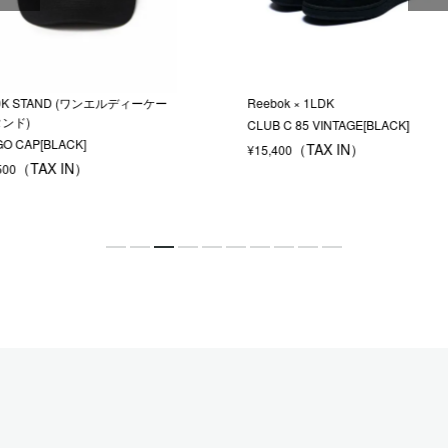
ディーケー
Reebok × 1LDK
EVCON 
CLUB C 85 VINTAGE[BLACK]
CRAG WID
¥
15,400
¥
9,900