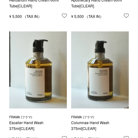
Tube[CLEAR]
Tube[CLEAR]
¥
5,500
お気に入りに登録する
¥
5,500
お気
FRAMA (フラマ)
FRAMA (フラマ)
Escalier Hand Wash
Columnae Hand Wash
375ml[CLEAR]
375ml[CLEAR]