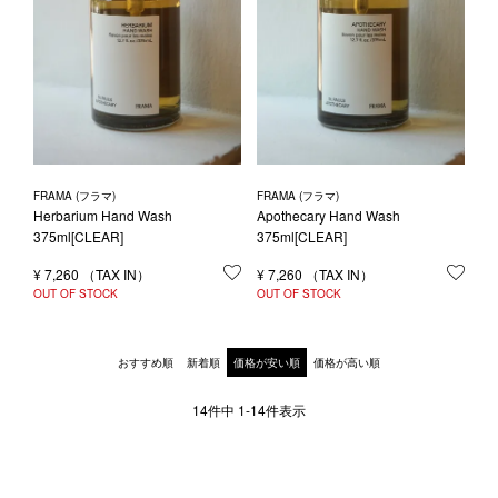
FRAMA (フラマ)
FRAMA (フラマ)
Herbarium Hand Wash
Apothecary Hand Wash
375ml[CLEAR]
375ml[CLEAR]
¥
7,260
お気に入りに登録する
¥
7,260
お気
OUT OF STOCK
OUT OF STOCK
おすすめ順
新着順
価格が安い順
価格が高い順
14
件中
1
-
14
件表示