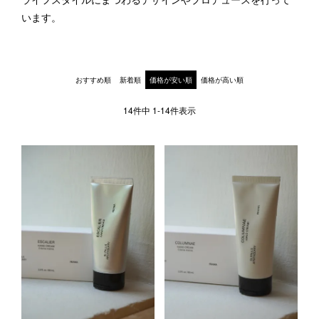
ライフスタイルにまつわるデザインやプロデュースを行って
1LDK STAND
います。
SEARCH
おすすめ順
新着順
価格が安い順
価格が高い順
14
件中
1
-
14
件表示