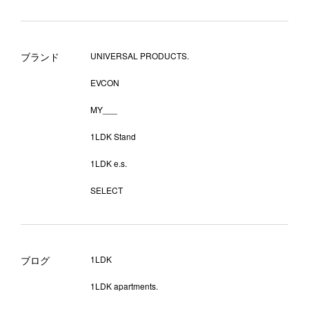
ブランド
UNIVERSAL PRODUCTS.
EVCON
MY___
1LDK Stand
1LDK e.s.
SELECT
ブログ
1LDK
1LDK apartments.