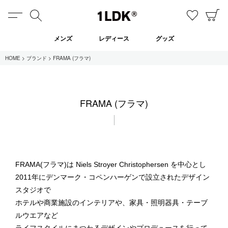
MENU
検索
お気に
C
1LDK
メンズ
レディース
グッズ
HOME
ブランド
FRAMA (フラマ)
在庫あり
FRAMA (フラマ)
全てのアイテム
限定
セール
FRAMA(フラマ)は Niels Stroyer Christophersen を中心とし
2011年にデンマーク・コペンハーゲンで設立されたデザイン
全てのブランド
スタジオで
UNIVERSAL PRODUCTS.
ホテルや商業施設のインテリアや、家具・照明器具・テーブ
EVCON
MY___
ルウエアなど