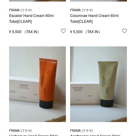
FRAMA (フラマ)
FRAMA (フラマ)
Escalier Hand Cream 60ml
Columnae Hand Cream 60ml
Tube[CLEAR]
Tube[CLEAR]
¥
5,500
お気に入りに登録する
¥
5,500
お気
FRAMA (フラマ)
FRAMA (フラマ)
Herbarium Hand Cream 60ml
Apothecary Hand Cream 60ml