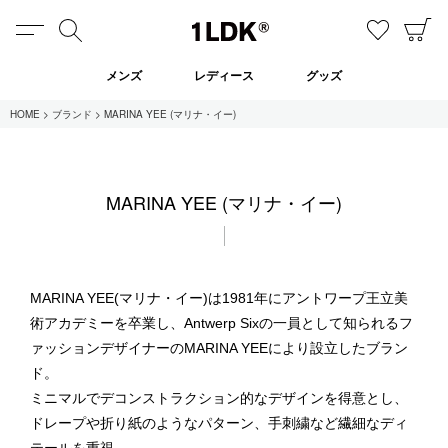
MENU
検索
お気に
C
1LDK
メンズ
レディース
グッズ
HOME
ブランド
MARINA YEE (マリナ・イー)
在庫あり
MARINA YEE (マリナ・イー)
全てのアイテム
限定
セール
MARINA YEE(マリナ・イー)は1981年にアントワープ王立美
術アカデミーを卒業し、Antwerp Sixの一員として知られるフ
ァッションデザイナーのMARINA YEEにより設立したブラン
全てのブランド
ド。
UNIVERSAL PRODUCTS.
ミニマルでデコンストラクション的なデザインを得意とし、
EVCON
MY___
ドレープや折り紙のようなパターン、手刺繍など繊細なディ