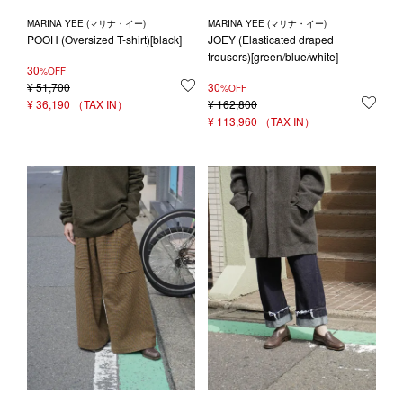
MARINA YEE (マリナ・イー)
MARINA YEE (マリナ・イー)
POOH (Oversized T-shirt)[black]
JOEY (Elasticated draped
trousers)[green/blue/white]
30
%OFF
¥
51,700
お気に入りに登録する
30
%OFF
¥
36,190
¥
162,800
お気
¥
113,960