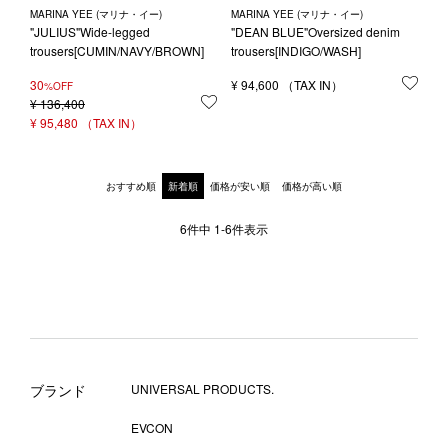
MARINA YEE (マリナ・イー)
MARINA YEE (マリナ・イー)
"JULIUS"Wide-legged
"DEAN BLUE"Oversized denim
trousers[CUMIN/NAVY/BROWN]
trousers[INDIGO/WASH]
30
¥
94,600
お気
%OFF
¥
136,400
お気に入りに登録する
¥
95,480
おすすめ順
新着順
価格が安い順
価格が高い順
6
件中
1
-
6
件表示
ブランド
UNIVERSAL PRODUCTS.
EVCON