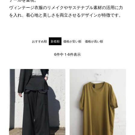
テールを重視。
1LDK STAND
ヴィンテージ衣服のリメイクやサステナブル素材の活用に力
を入れ、着心地と美しさを両立させるデザインが特徴です。
SEARCH
おすすめ順
新着順
価格が安い順
価格が高い順
6
件中
1
-
6
件表示