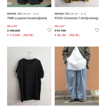
MARINA YEE (マリナ・イー)
MARINA YEE (マリナ・イー)
TWIN (Layered trousers)[black]
POOH (Oversized T-shirt)[nutmeg]
30
30
%OFF
%OFF
¥
165,000
お気に入りに登録する
¥
51,700
お気
¥
115,500
¥
36,190