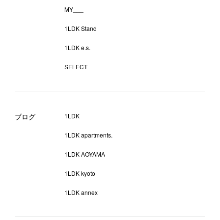
MY___
1LDK Stand
1LDK e.s.
SELECT
ブログ
1LDK
1LDK apartments.
1LDK AOYAMA
1LDK kyoto
1LDK annex