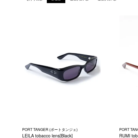
PORT TANGER (ポートタンジェ)
PORT TA
LEILA tobacco lens[Black]
RUMI tob