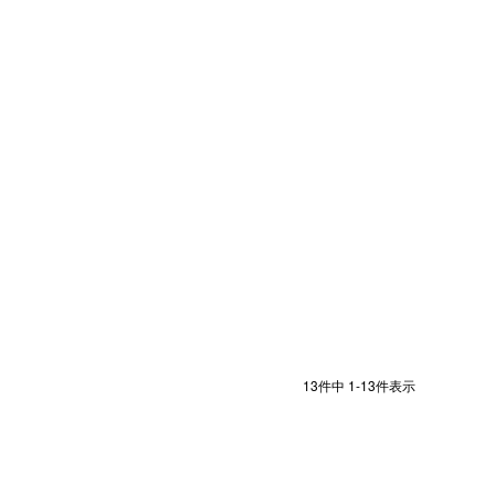
13
件中
1
-
13
件表示