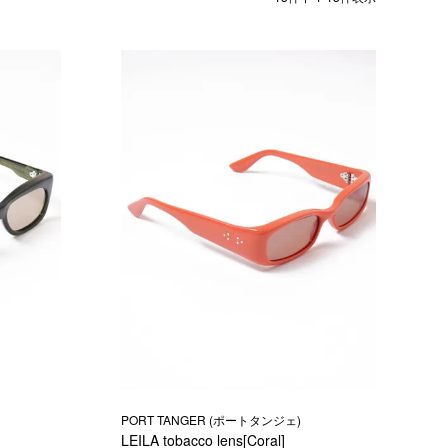
PORT TANGER (ポートタンジェ)
LEILA tobacco lens[Coral]