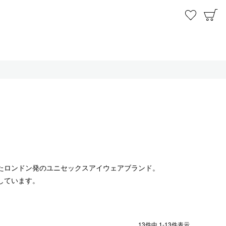
お気に
C
生したロンドン発のユニセックスアイウェアブランド。
しています。
13
件中
1
-
13
件表示