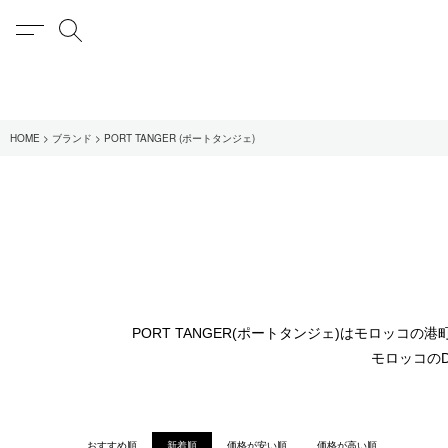
MENU
検索
在庫あり
HOME
ブランド
PORT TANGER (ポートタンジェ)
全てのアイテム
限定
全てのブランド
UNIVERSAL PRODUCT
MY___
1LDK STAND
PORT TANGER(ポートタンジェ)はモロッ
モロッコの
SEARCH
おすすめ順
新着順
価格が安い順
価格が高い順