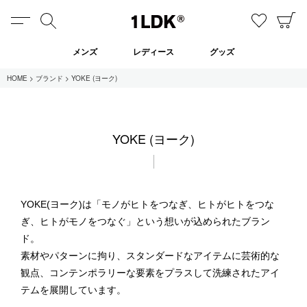
MENU
検索
お気に
C
1LDK
メンズ
レディース
グッズ
HOME
ブランド
YOKE (ヨーク)
在庫あり
YOKE (ヨーク)
全てのアイテム
限定
セール
YOKE(ヨーク)は「モノがヒトをつなぎ、ヒトがヒトをつな
ぎ、ヒトがモノをつなぐ」という想いが込められたブラン
ド。
全てのブランド
素材やパターンに拘り、スタンダードなアイテムに芸術的な
UNIVERSAL PRODUCTS.
観点、コンテンポラリーな要素をプラスして洗練されたアイ
EVCON
MY___
テムを展開しています。