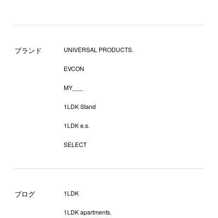
ブランド
UNIVERSAL PRODUCTS.
EVCON
MY___
1LDK Stand
1LDK e.s.
SELECT
ブログ
1LDK
1LDK apartments.