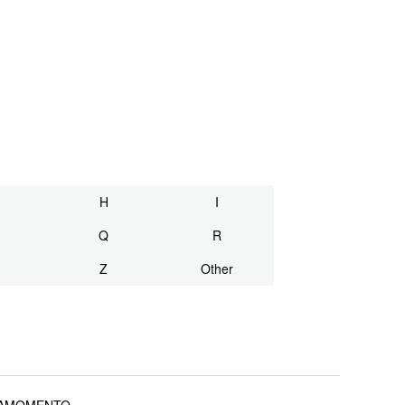
H
I
Q
R
Z
Other
AMOMENTO