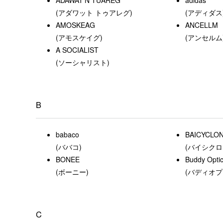
(アダワット トゥアレグ)
(アディダス
AMOSKEAG
ANCELLM
(アモスケイグ)
(アンセルム
A SOCIALIST
(ソーシャリスト)
B
babaco
BAICYCLON 
(ババコ)
(バイシク
BONEE
Buddy Optic
(ボーニー)
(バディオプ
C