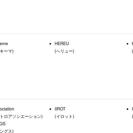
heme
HEREU
キーマ)
(へリュー)
ociation
IIROT
エトロアソシエーション)
(イロット)
NGS
ングス)