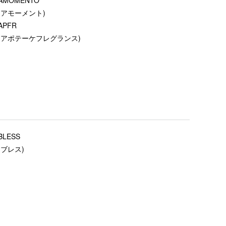
(アモーメント)
APFR
(アポテーケフレグランス)
BLESS
(ブレス)