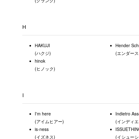
(グランク)
H
HAKUJI
Hender Sc
(ハクジ)
(エンダース
hinok
(ヒノック)
I
I'm here
Indietro Ass
(アイムヒアー)
(インディ
is-ness
ISSUETHI
(イズネス)
(イシューシ