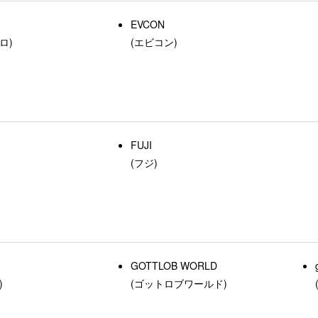
EVCON
ロ)
(エビコン)
FUJI
(フジ)
GOTTLOB WORLD
)
(ゴットロブワールド)