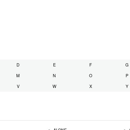
D
E
F
G
M
N
O
P
V
W
X
Y
ALONE