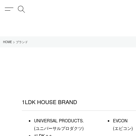
MENU
検索
在庫あり
HOME
ブランド
全てのアイテム
限定
全てのブランド
UNIVERSAL PRODUCT
MY___
1LDK STAND
1LDK HOUSE BRAND
SEARCH
UNIVERSAL PRODUCTS.
EVCON
(ユニバーサルプロダクツ)
(エビコン)
1LDK e.s.