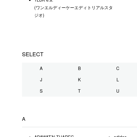
(ワンエルディーケーエディトリアルスタ
ジオ)
SELECT
A
B
C
J
K
L
S
T
U
A
ADAWAT’N TUAREG
adidas