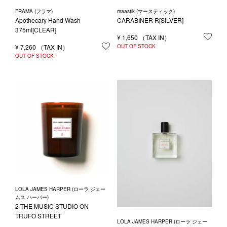
FRAMA (フラマ)
maastik (マースティック)
Apothecary Hand Wash
CARABINER R[SILVER]
375ml[CLEAR]
¥
1,650
お気
¥
7,260
お気に入りに登録する
OUT OF STOCK
OUT OF STOCK
LOLA JAMES HARPER (ローラ ジェー
ムス ハーパー)
2 THE MUSIC STUDIO ON
TRUFO STREET
LOLA JAMES HARPER (ローラ ジェー