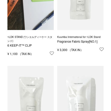
1LDK STAND (ワンエルディーケー スタ
Kuumba International for 1LDK Stand
ンド)
Fragrance Fabric Spray[NO.1]
6 KEEP-IT™ CLIP
¥
3,300
お気
¥
1,100
お気に入りに登録する