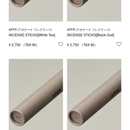
APFR (アポテーケ フレグランス)
APFR (アポテーケ フレグランス)
INCENSE STICKS[White Tea]
INCENSE STICKS[Black Oud]
¥
2,750
お気に入りに登録する
¥
2,750
お気