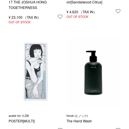
17 THE JOSHUA HONG
oir[Sandalwood Citrus]
TOGETHERNESS
¥
4,620
お気
¥
23,100
お気に入りに登録する
OUT OF STOCK
OUT OF STOCK
sosite for 1LDK
hinok (ヒノック)
POSTER[MULTI]
The Hand Wash