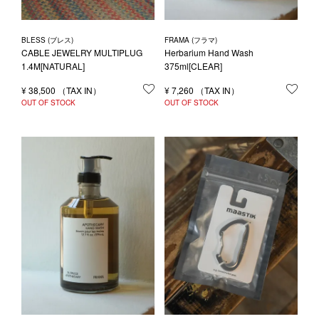
BLESS (ブレス)
FRAMA (フラマ)
CABLE JEWELRY MULTIPLUG
Herbarium Hand Wash
1.4M[NATURAL]
375ml[CLEAR]
¥
38,500
お気に入りに登録する
¥
7,260
お気
OUT OF STOCK
OUT OF STOCK