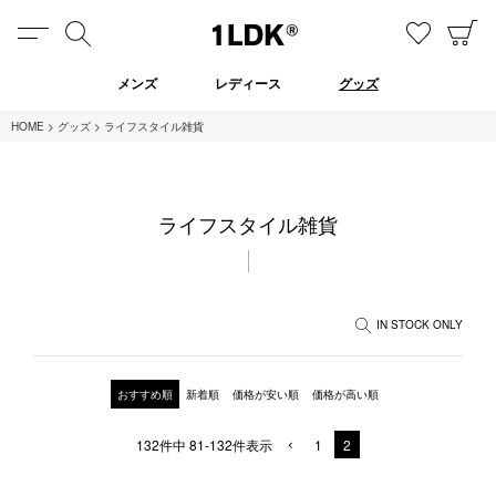
MENU
検索
お気に
C
1LDK
メンズ
レディース
グッズ
HOME
グッズ
ライフスタイル雑貨
在庫あり
ライフスタイル雑貨
全てのアイテム
限定
セール
IN STOCK ONLY
全てのブランド
おすすめ順
新着順
価格が安い順
価格が高い順
UNIVERSAL PRODUCTS.
132
件中
81
-
132
件表示
1
2
EVCON
MY___