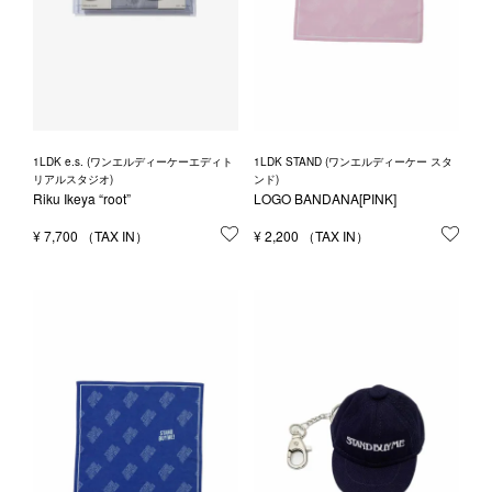
1LDK e.s. (ワンエルディーケーエディト
1LDK STAND (ワンエルディーケー スタ
リアルスタジオ)
ンド)
Riku Ikeya “root”
LOGO BANDANA[PINK]
¥
7,700
お気に入りに登録する
¥
2,200
お気