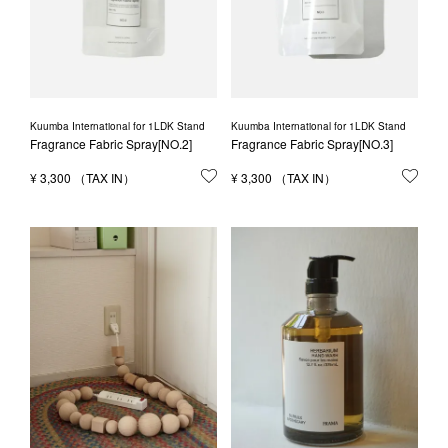
Kuumba International for 1LDK Stand
Kuumba International for 1LDK Stand
Fragrance Fabric Spray[NO.2]
Fragrance Fabric Spray[NO.3]
¥
3,300
お気に入りに登録する
¥
3,300
お気