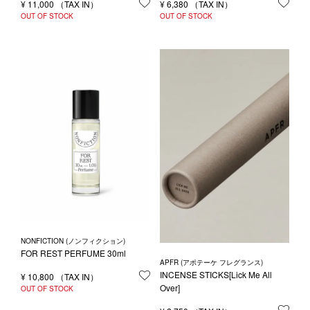
¥
11,000
お気に入りに登録する
¥
6,380
お気
OUT OF STOCK
OUT OF STOCK
NONFICTION (ノンフィクション)
FOR REST PERFUME 30ml
APFR (アポテーケ フレグランス)
INCENSE STICKS[Lick Me All
¥
10,800
お気に入りに登録する
Over]
OUT OF STOCK