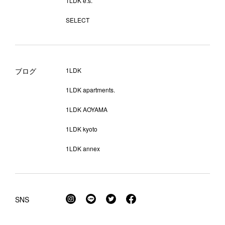
1LDK e.s.
SELECT
ブログ
1LDK
1LDK apartments.
1LDK AOYAMA
1LDK kyoto
1LDK annex
SNS