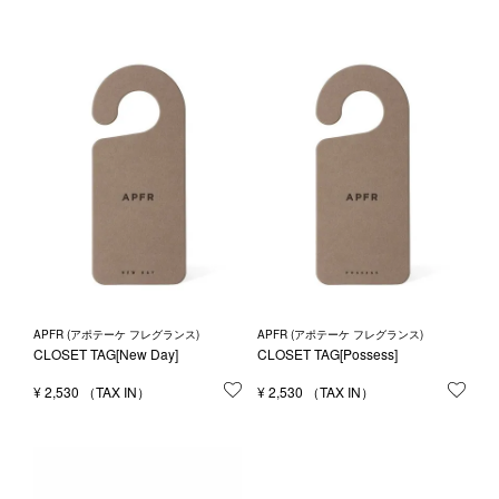
APFR (アポテーケ フレグランス)
APFR (アポテーケ フレグランス)
CLOSET TAG[New Day]
CLOSET TAG[Possess]
¥
2,530
お気に入りに登録する
¥
2,530
お気