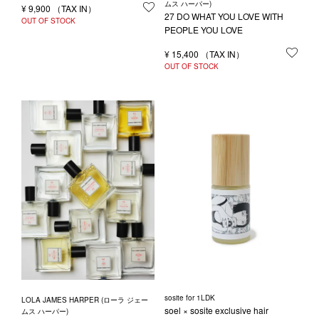
ムス ハーパー)
¥
9,900
お気に入りに登録する
27 DO WHAT YOU LOVE WITH
OUT OF STOCK
PEOPLE YOU LOVE
¥
15,400
お気
OUT OF STOCK
sosite for 1LDK
LOLA JAMES HARPER (ローラ ジェー
soel × sosite exclusive hair
ムス ハーパー)