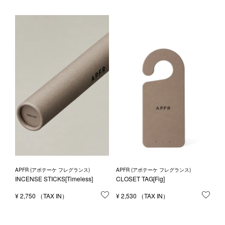
APFR (アポテーケ フレグランス)
APFR (アポテーケ フレグランス)
INCENSE STICKS[Timeless]
CLOSET TAG[Fig]
¥
2,750
お気に入りに登録する
¥
2,530
お気