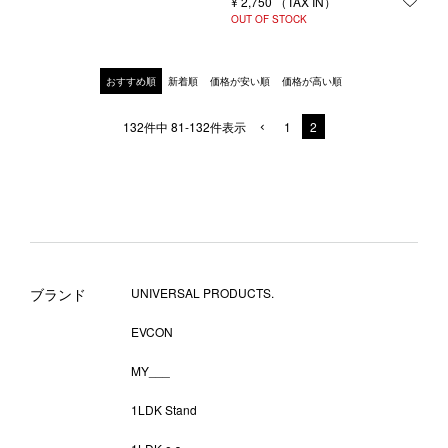
¥
2,750
お気
OUT OF STOCK
おすすめ順
新着順
価格が安い順
価格が高い順
132
件中
81
-
132
件表示
1
2
ブランド
UNIVERSAL PRODUCTS.
EVCON
MY___
1LDK Stand