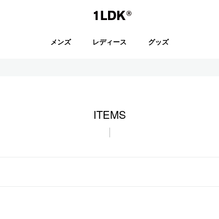
1LDK
メンズ
レディース
グッズ
セール
ITEMS
S.
EVCON