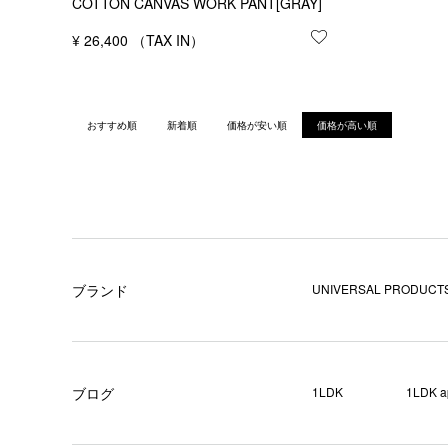
COTTON CANVAS WORK PANT[GRAY]
¥
26,400
お気に入りに登録
おすすめ順
新着順
価格が安い順
価格が高い順
ブランド
UNIVERSAL PRODUCTS
ブログ
1LDK
1LDK a