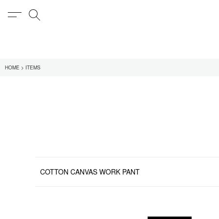
MENU
検索
在庫あり
HOME
ITEMS
全てのアイテム
限定
全てのブランド
UNIVERSAL PRODUCT
MY___
1LDK STAND
SEARCH