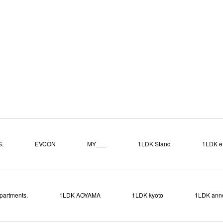
する
.
EVCON
MY___
1LDK Stand
1LDK e.
partments.
1LDK AOYAMA
1LDK kyoto
1LDK ann