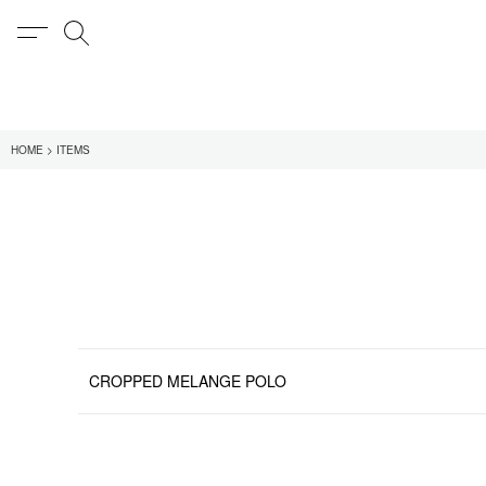
MENU
検索
在庫あり
HOME
ITEMS
全てのアイテム
限定
全てのブランド
UNIVERSAL PRODUCT
MY___
1LDK STAND
SEARCH