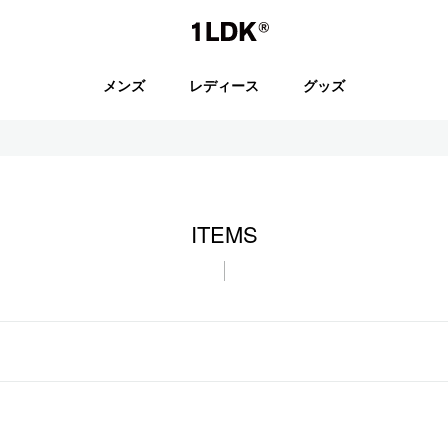
1LDK
メンズ
レディース
グッズ
セール
ITEMS
S.
EVCON