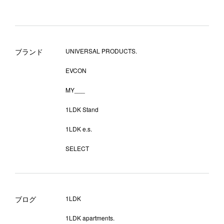
ブランド
UNIVERSAL PRODUCTS.
EVCON
MY___
1LDK Stand
1LDK e.s.
SELECT
ブログ
1LDK
1LDK apartments.