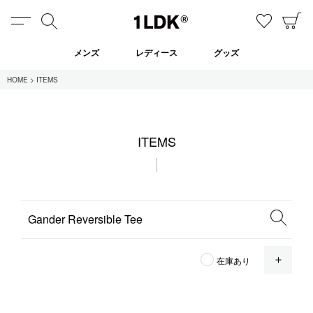
MENU
検索
お気に
C
1LDK
メンズ
レディース
グッズ
HOME
ITEMS
在庫あり
ITEMS
全てのアイテム
限定
セール
全てのブランド
OPE
在庫あり
UNIVERSAL PRODUCTS.
EVCON
MY___