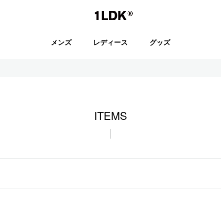
1LDK
メンズ
レディース
グッズ
セール
ITEMS
S.
EVCON