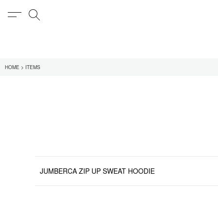
MENU
検索
在庫あり
HOME
ITEMS
全てのアイテム
限定
全てのブランド
UNIVERSAL PRODUCT
MY___
1LDK STAND
SEARCH