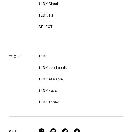
1LDK Stand
1LDK e.s.
SELECT
ブログ
1LDK
1LDK apartments.
1LDK AOYAMA
1LDK kyoto
1LDK annex
SNS