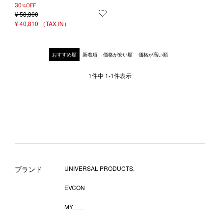
30
%OFF
¥
58,300
お気に入りに登録する
¥
40,810
おすすめ順
新着順
価格が安い順
価格が高い順
1
件中
1
-
1
件表示
ブランド
UNIVERSAL PRODUCTS.
EVCON
MY___