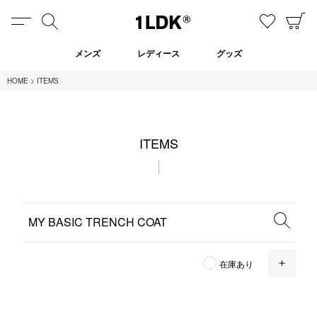
MENU
検索
お気に
C
1LDK
メンズ
レディース
グッズ
HOME
ITEMS
在庫あり
ITEMS
全てのアイテム
限定
セール
全てのブランド
OPE
在庫あり
UNIVERSAL PRODUCTS.
EVCON
MY___