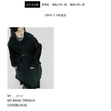
1LDK STAND
おすすめ順
新着順
価格が安い順
価格が高い順
1
件中
1
-
1
件表示
SEARCH
MY___ (マイ)
MY BASIC TRENCH
COAT[BLACK]