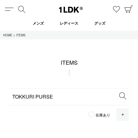
MENU
検索
お気に
C
1LDK
メンズ
レディース
グッズ
HOME
ITEMS
在庫あり
ITEMS
全てのアイテム
限定
セール
全てのブランド
OPE
在庫あり
UNIVERSAL PRODUCTS.
EVCON
MY___