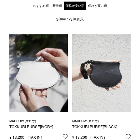
1LDK STAND
おすすめ順
新着順
価格が安い順
価格が高い順
3
件中
1
-
3
件表示
SEARCH
MARROW (マロウ)
MARROW (マロウ)
TOKKURI PURSE[IVORY]
TOKKURI PURSE[BLACK]
¥
13,200
お気に入りに登録する
¥
13,200
お気