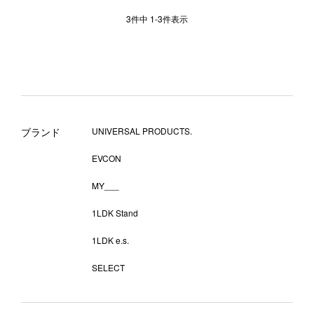
3
件中
1
-
3
件表示
ブランド
UNIVERSAL PRODUCTS.
EVCON
MY___
1LDK Stand
1LDK e.s.
SELECT