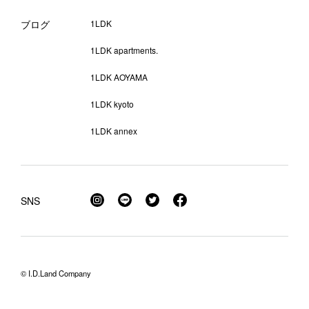
ブログ
1LDK
1LDK apartments.
1LDK AOYAMA
1LDK kyoto
1LDK annex
SNS
© I.D.Land Company