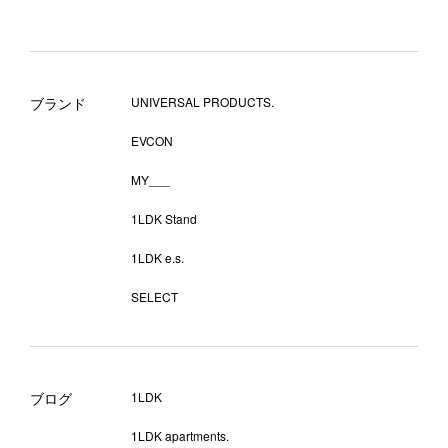
ブランド
UNIVERSAL PRODUCTS.
EVCON
MY___
1LDK Stand
1LDK e.s.
SELECT
ブログ
1LDK
1LDK apartments.