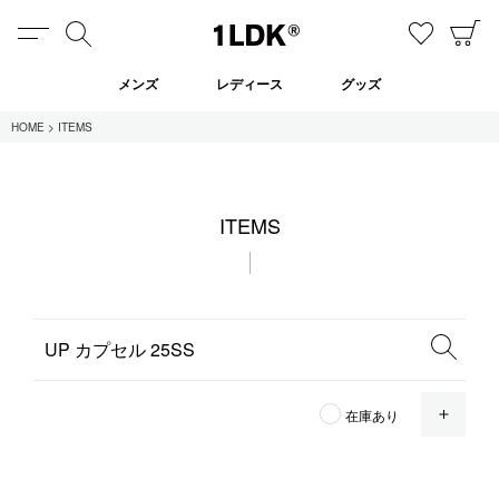
MENU
検索
お気に
C
1LDK
メンズ
レディース
グッズ
HOME
ITEMS
在庫あり
ITEMS
全てのアイテム
限定
セール
全てのブランド
OPE
在庫あり
UNIVERSAL PRODUCTS.
EVCON
MY___