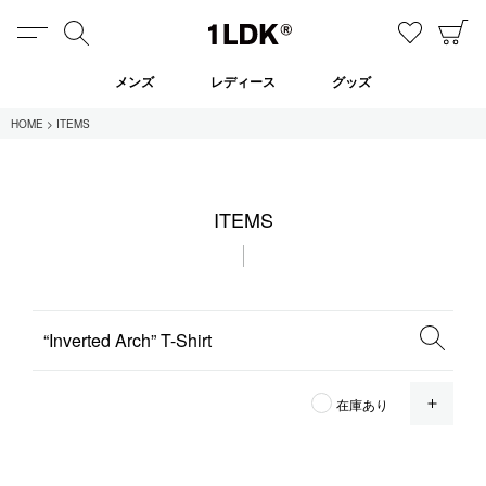
MENU
検索
お気に
C
1LDK
メンズ
レディース
グッズ
HOME
ITEMS
在庫あり
ITEMS
全てのアイテム
限定
セール
全てのブランド
OPE
在庫あり
UNIVERSAL PRODUCTS.
EVCON
MY___