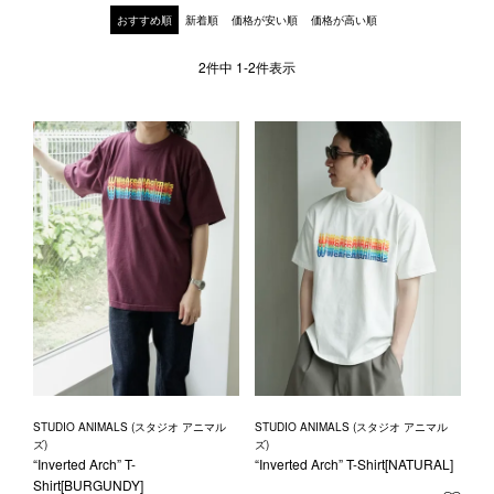
1LDK STAND
おすすめ順
新着順
価格が安い順
価格が高い順
2
件中
1
-
2
件表示
SEARCH
STUDIO ANIMALS (スタジオ アニマル
STUDIO ANIMALS (スタジオ アニマル
ズ)
ズ)
“Inverted Arch” T-
“Inverted Arch” T-Shirt[NATURAL]
Shirt[BURGUNDY]