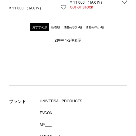
¥
11,000
お気
¥
11,000
お気に入りに登録する
OUT OF STOCK
おすすめ順
新着順
価格が安い順
価格が高い順
2
件中
1
-
2
件表示
ブランド
UNIVERSAL PRODUCTS.
EVCON
MY___