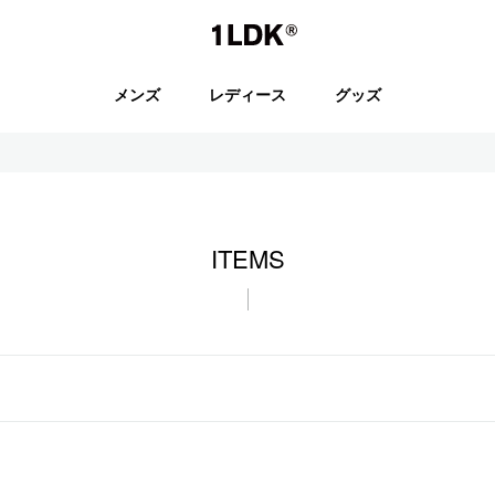
1LDK
メンズ
レディース
グッズ
セール
ITEMS
S.
EVCON