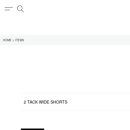
MENU
検索
在庫あり
HOME
ITEMS
全てのアイテム
限定
全てのブランド
UNIVERSAL PRODUCT
MY___
1LDK STAND
SEARCH