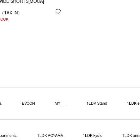
WIDE SHORTS[MOCA]
お気に入りに登録する
する
TOCK
.
EVCON
MY___
1LDK Stand
1LDK e.
partments.
1LDK AOYAMA
1LDK kyoto
1LDK ann