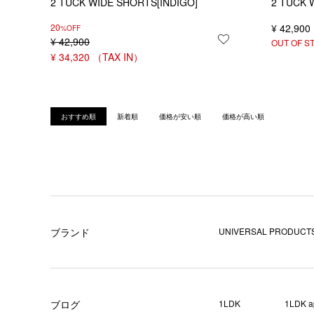
2 TUCK WIDE SHORTS[INDIGO]
2 TUCK 
20
¥
42,900
%OFF
¥
42,900
お気に入りに登録
OUT OF S
¥
34,320
おすすめ順
新着順
価格が安い順
価格が高い順
ブランド
UNIVERSAL PRODUCTS
ブログ
1LDK
1LDK a