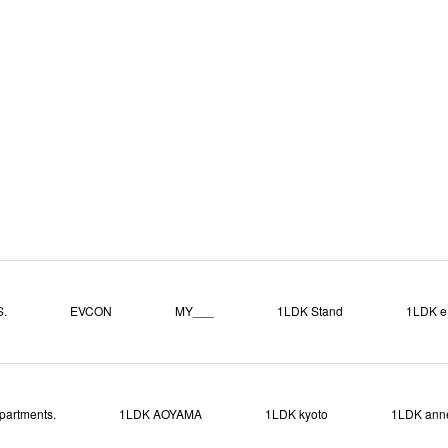
する
.
EVCON
MY___
1LDK Stand
1LDK e.
partments.
1LDK AOYAMA
1LDK kyoto
1LDK ann