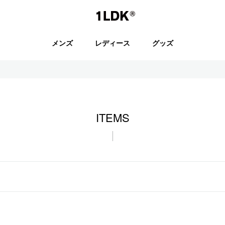
1LDK
メンズ
レディース
グッズ
セール
ITEMS
S.
EVCON