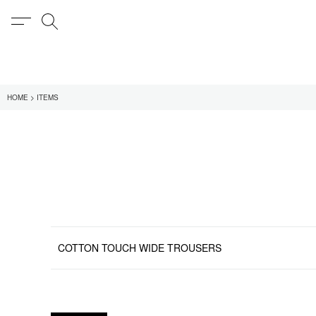
MENU
検索
在庫あり
HOME
ITEMS
全てのアイテム
限定
全てのブランド
UNIVERSAL PRODUCT
MY___
1LDK STAND
SEARCH