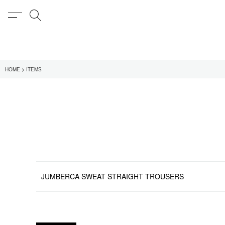
MENU
検索
在庫あり
HOME
ITEMS
全てのアイテム
限定
全てのブランド
UNIVERSAL PRODUCT
MY___
1LDK STAND
SEARCH