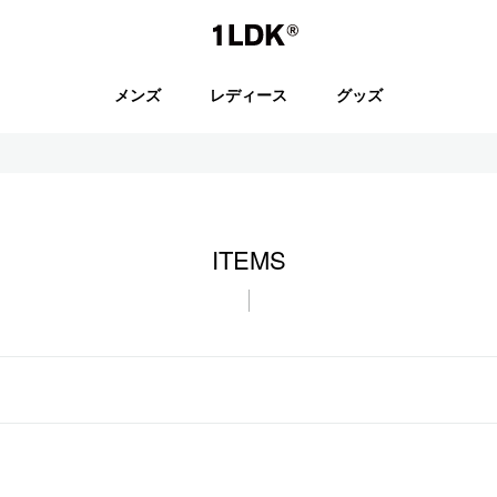
1LDK
メンズ
レディース
グッズ
セール
ITEMS
S.
EVCON