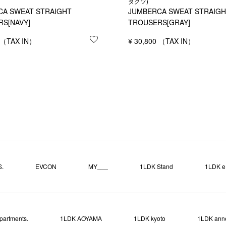
ダクツ)
CA SWEAT STRAIGHT
JUMBERCA SWEAT STRAIG
S[NAVY]
TROUSERS[GRAY]
する
お気に入りに登録する
¥
30,800
.
EVCON
MY___
1LDK Stand
1LDK e.
partments.
1LDK AOYAMA
1LDK kyoto
1LDK ann