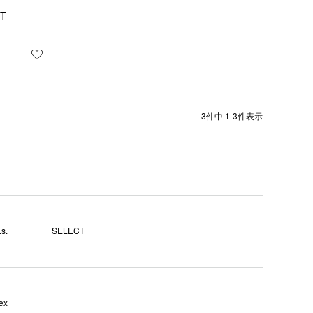
HT
お気に入りに登録する
3
件中
1
-
3
件表示
s.
SELECT
ex