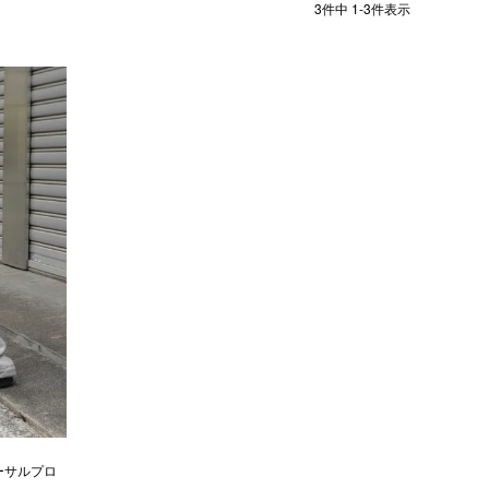
3
件中
1
-
3
件表示
ニバーサルプロ