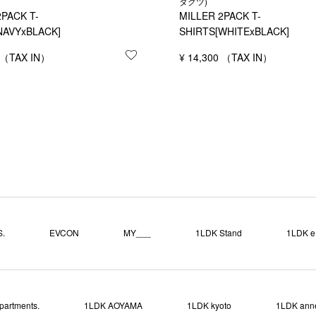
ダクツ)
2PACK T-
MILLER 2PACK T-
NAVYxBLACK]
SHIRTS[WHITExBLACK]
する
お気に入りに登録する
¥
14,300
.
EVCON
MY___
1LDK Stand
1LDK e.
partments.
1LDK AOYAMA
1LDK kyoto
1LDK ann