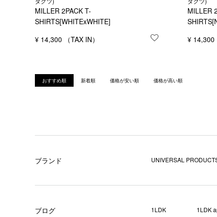
ダクツ)
ダクツ)
MILLER 2PACK T-
MILLER 
SHIRTS[WHITExWHITE]
SHIRTS[
¥
14,300
お気に入りに登録
¥
14,300
おすすめ順
新着順
価格が安い順
価格が高い順
ブランド
UNIVERSAL PRODUCTS
ブログ
1LDK
1LDK a