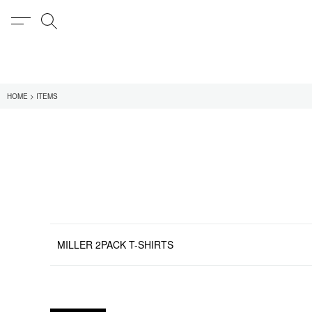
MENU
検索
在庫あり
HOME
ITEMS
全てのアイテム
限定
全てのブランド
UNIVERSAL PRODUCT
MY___
1LDK STAND
SEARCH