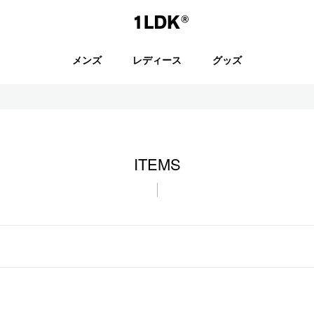
1LDK
メンズ
レディース
グッズ
セール
ITEMS
S.
EVCON