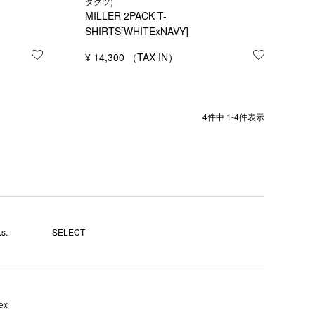
ダクツ)
MILLER 2PACK T-
SHIRTS[WHITExNAVY]
お気に入りに登録する
¥
14,300
お気に入り
4
件中
1
-
4
件表示
s.
SELECT
ex