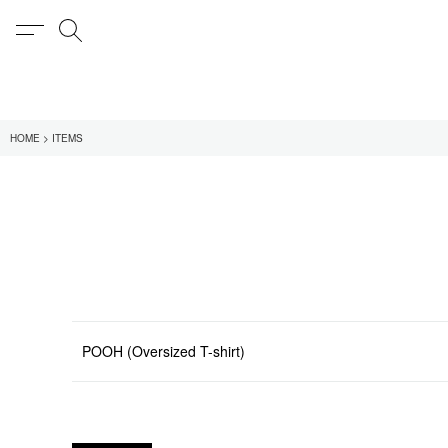
MENU
検索
在庫あり
HOME
ITEMS
全てのアイテム
限定
全てのブランド
UNIVERSAL PRODUCT
MY___
1LDK STAND
SEARCH