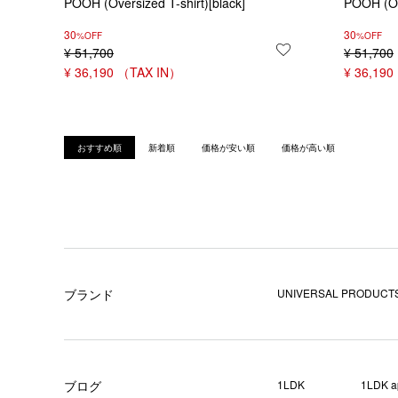
POOH (Oversized T-shirt)[black]
POOH (Ov
30
30
%OFF
%OFF
¥
51,700
お気に入りに登録
¥
51,700
¥
36,190
¥
36,190
おすすめ順
新着順
価格が安い順
価格が高い順
ブランド
UNIVERSAL PRODUCTS
ブログ
1LDK
1LDK a