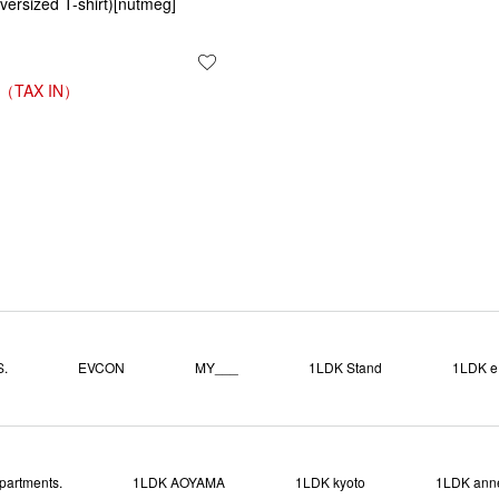
ersized T-shirt)[nutmeg]
する
お気に入りに登録する
.
EVCON
MY___
1LDK Stand
1LDK e.
partments.
1LDK AOYAMA
1LDK kyoto
1LDK ann