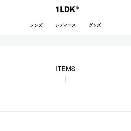
1LDK
メンズ
レディース
グッズ
セール
ITEMS
S.
EVCON