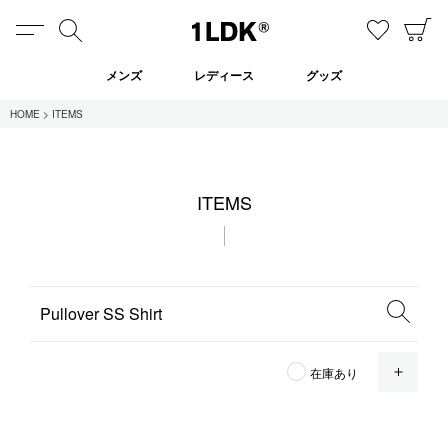
MENU
検索
お気に
C
1LDK
メンズ
レディース
グッズ
HOME
ITEMS
在庫あり
ITEMS
全てのアイテム
限定
セール
全てのブランド
OPE
在庫あり
UNIVERSAL PRODUCTS.
EVCON
MY___