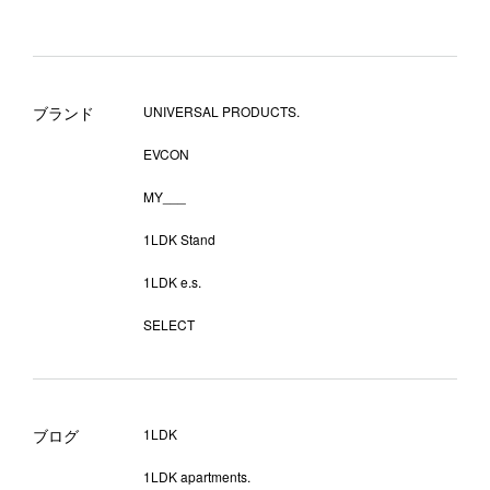
ブランド
UNIVERSAL PRODUCTS.
EVCON
MY___
1LDK Stand
1LDK e.s.
SELECT
ブログ
1LDK
1LDK apartments.