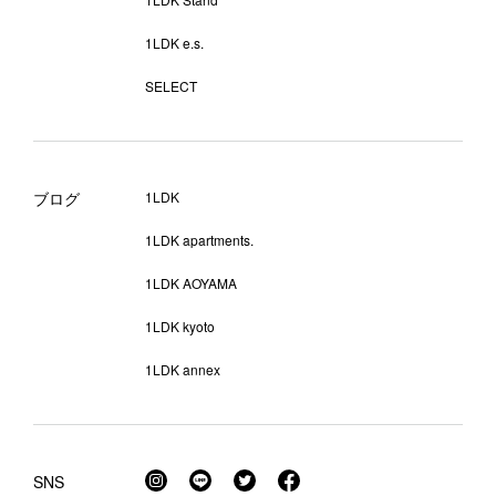
1LDK e.s.
SELECT
ブログ
1LDK
1LDK apartments.
1LDK AOYAMA
1LDK kyoto
1LDK annex
SNS