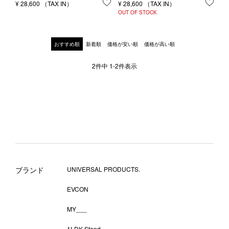
¥
28,600
お気に入りに登録する
¥
28,600
お気
OUT OF STOCK
おすすめ順
新着順
価格が安い順
価格が高い順
2
件中
1
-
2
件表示
ブランド
UNIVERSAL PRODUCTS.
EVCON
MY___
1LDK Stand