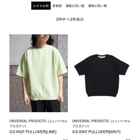
1LDK STAND
おすすめ順
新着順
価格が安い順
価格が高い順
2
件中
1
-
2
件表示
SEARCH
UNIVERSAL PRODUCTS. (ユニバーサル
UNIVERSAL PRODUCTS. (ユニバーサル
プロダクツ)
プロダクツ)
S/S KNIT PULLOVER[LIME]
S/S KNIT PULLOVER[NAVY]