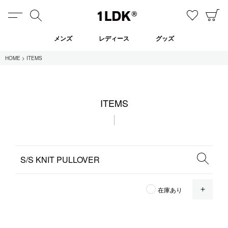
MENU
検索
お気に
C
1LDK
メンズ
レディース
グッズ
HOME
ITEMS
在庫あり
ITEMS
全てのアイテム
限定
セール
全てのブランド
OPE
在庫あり
UNIVERSAL PRODUCTS.
EVCON
MY___