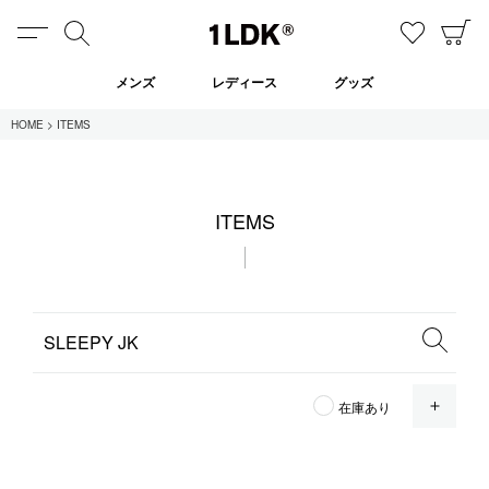
MENU
検索
お気に
C
1LDK
メンズ
レディース
グッズ
HOME
ITEMS
在庫あり
ITEMS
全てのアイテム
限定
セール
全てのブランド
OPE
在庫あり
UNIVERSAL PRODUCTS.
EVCON
MY___