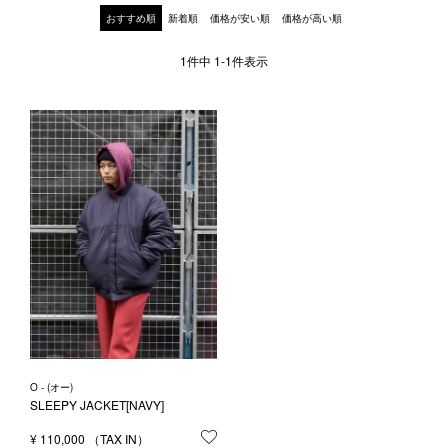
1LDK STAND
おすすめ順
新着順
価格が安い順
価格が高い順
1
件中
1
-
1
件表示
SEARCH
O - (オー)
SLEEPY JACKET[NAVY]
¥
110,000
お気に入りに登録する