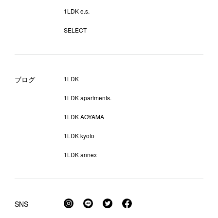
1LDK e.s.
SELECT
ブログ
1LDK
1LDK apartments.
1LDK AOYAMA
1LDK kyoto
1LDK annex
SNS