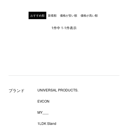
おすすめ順
新着順
価格が安い順
価格が高い順
1
件中
1
-
1
件表示
ブランド
UNIVERSAL PRODUCTS.
EVCON
MY___
1LDK Stand