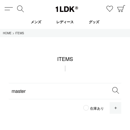
MENU
検索
お気に
C
1LDK
メンズ
レディース
グッズ
HOME
ITEMS
在庫あり
ITEMS
全てのアイテム
限定
セール
全てのブランド
OPE
在庫あり
UNIVERSAL PRODUCTS.
EVCON
MY___