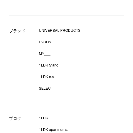
ブランド
UNIVERSAL PRODUCTS.
EVCON
MY___
1LDK Stand
1LDK e.s.
SELECT
ブログ
1LDK
1LDK apartments.