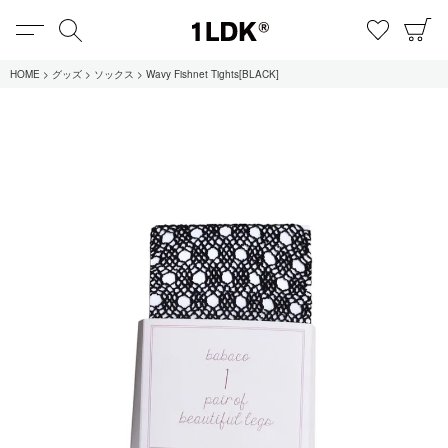
MENU
検索
お気に
C
1LDK
HOME
グッズ
ソックス
Wavy Fishnet Tights[BLACK]
在庫あり
全てのアイテム
限定
セール
全てのブランド
UNIVERSAL PRODUCTS.
EVCON
MY___