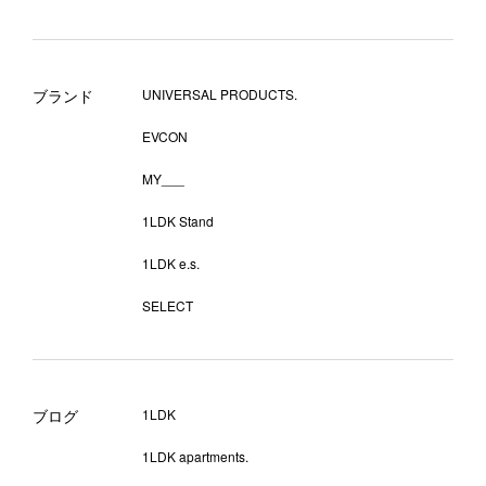
ブランド
UNIVERSAL PRODUCTS.
EVCON
MY___
1LDK Stand
1LDK e.s.
SELECT
ブログ
1LDK
1LDK apartments.