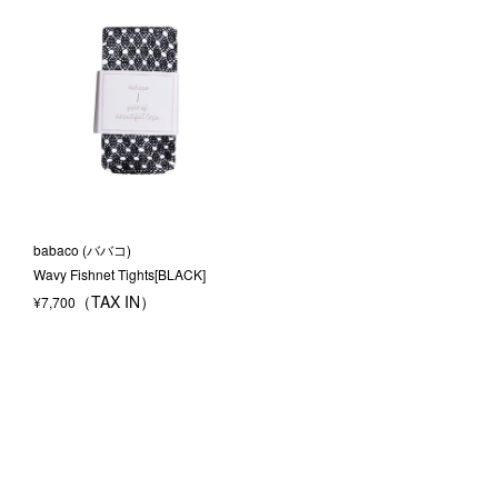
babaco (ババコ)
Wavy Fishnet Tights[BLACK]
¥
7,700