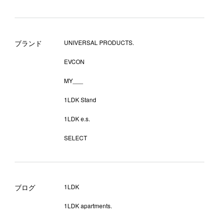
ブランド
UNIVERSAL PRODUCTS.
EVCON
MY___
1LDK Stand
1LDK e.s.
SELECT
ブログ
1LDK
1LDK apartments.