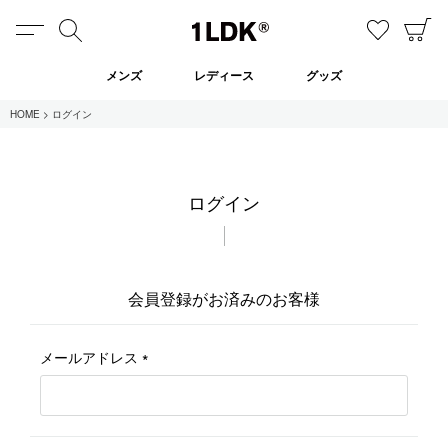
MENU
検索
お気に
C
1LDK
メンズ
レディース
グッズ
HOME
ログイン
在庫あり
ログイン
全てのアイテム
限定
セール
会員登録がお済みのお客様
全てのブランド
メールアドレス
(必
UNIVERSAL PRODUCTS.
須)
EVCON
MY___