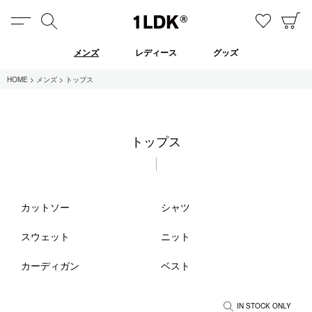
MENU
検索
お気に
C
1LDK
メンズ
レディース
グッズ
HOME
メンズ
トップス
在庫あり
トップス
全てのアイテム
限定
セール
カットソー
シャツ
スウェット
ニット
全てのブランド
カーディガン
ベスト
UNIVERSAL PRODUCTS.
EVCON
MY___
IN STOCK ONLY