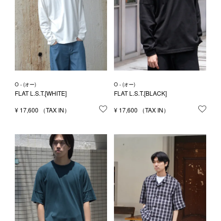
O - (オー)
O - (オー)
FLAT L.S.T.[WHITE]
FLAT L.S.T.[BLACK]
¥
17,600
お気に入りに登録する
¥
17,600
お気