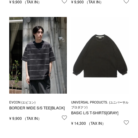
¥
9,900
お気に入りに登録する
¥
9,900
お気
EVCON (エビコン)
UNIVERSAL PRODUCTS. (ユニバーサル
BORDER WIDE S/S TEE[BLACK]
プロダクツ)
BASIC L/S T-SHIRTS[GRAY]
¥
9,900
お気に入りに登録する
¥
14,300
お気