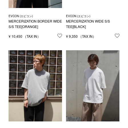
EVCON (エビコン)
EVCON (エビコン)
MERCERIZATION BORDER WIDE
MERCERIZATION WIDE S/S
S/S TEE[ORANGE]
TEE[BLACK]
¥
10,450
お気に入りに登録する
¥
9,350
お気