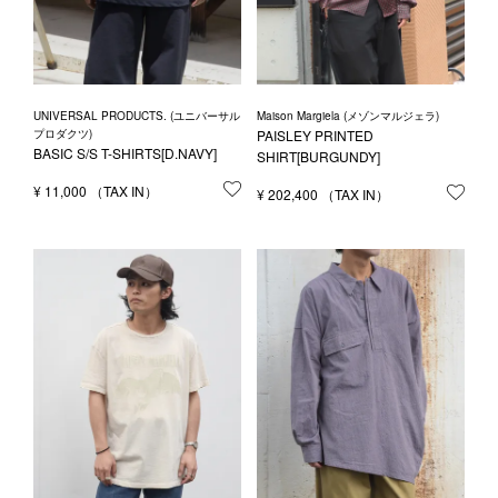
UNIVERSAL PRODUCTS. (ユニバーサル
Maison Margiela (メゾンマルジェラ)
プロダクツ)
PAISLEY PRINTED
BASIC S/S T-SHIRTS[D.NAVY]
SHIRT[BURGUNDY]
¥
11,000
お気に入りに登録する
¥
202,400
お気