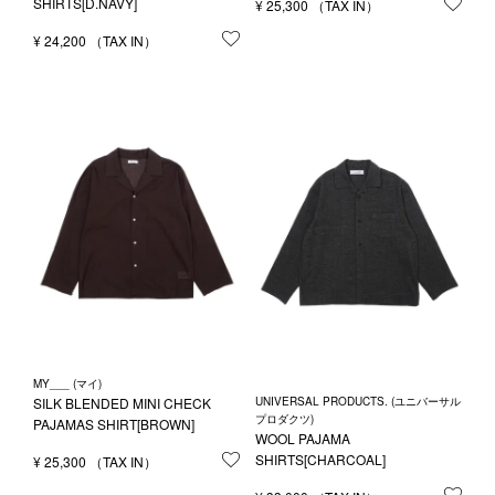
SHIRTS[D.NAVY]
¥
25,300
お気
¥
24,200
お気に入りに登録する
MY___ (マイ)
UNIVERSAL PRODUCTS. (ユニバーサル
SILK BLENDED MINI CHECK
プロダクツ)
PAJAMAS SHIRT[BROWN]
WOOL PAJAMA
SHIRTS[CHARCOAL]
¥
25,300
お気に入りに登録する