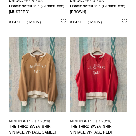
DIGAWEL (ディガウェル)
DIGAWEL (ディガウェル)
Hoodie sweat shirt (Garment dye)
Hoodie sweat shirt (Garment dye)
[MUSTERD]
[BROWN]
¥
24,200
お気に入りに登録する
¥
24,200
お気
MIDTHINGS (ミッドシングス)
MIDTHINGS (ミッドシングス)
THE THIRD SWEATSHIRT
THE THIRD SWEATSHIRT
VINTAGE[VINTAGE CAMEL]
VINTAGE[VINTAGE RED]