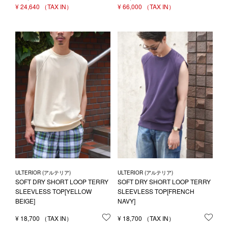
¥
24,640
¥
66,000
ULTERIOR (アルテリア)
ULTERIOR (アルテリア)
SOFT DRY SHORT LOOP TERRY
SOFT DRY SHORT LOOP TERRY
SLEEVLESS TOP[YELLOW
SLEEVLESS TOP[FRENCH
BEIGE]
NAVY]
¥
18,700
お気に入りに登録する
¥
18,700
お気