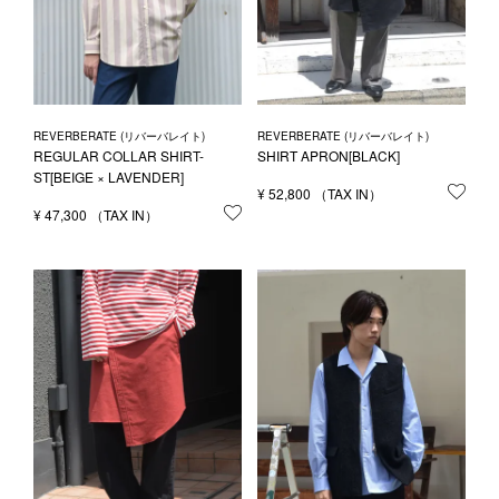
REVERBERATE (リバーバレイト)
REVERBERATE (リバーバレイト)
REGULAR COLLAR SHIRT-
SHIRT APRON[BLACK]
ST[BEIGE × LAVENDER]
¥
52,800
お気
¥
47,300
お気に入りに登録する