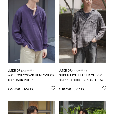
ULTERIOR (アルテリア)
ULTERIOR (アルテリア)
W/C HONEYCOMB HENLY-NECK
SUPER LIGHT FADED CHECK
TOP[DARK PURPLE]
SKIPPER SHIRT[BLACK / GRAY]
¥
29,700
お気に入りに登録する
¥
49,500
お気