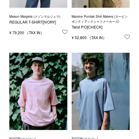
Maison Margiela (メゾンマルジェラ)
Marvine Pontiak Shirt Makers (マービン
REGULAR T-SHIRT[IVORY]
ポンティアックシャツメーカーズ)
Twist P/O[CHECK]
¥
79,200
お気に入りに登録する
¥
52,800
お気
EVCON (エビコン)
EVCON (エビコン)