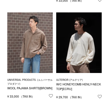
¥
33,000
お気
UNIVERSAL PRODUCTS. (ユニバーサル
ULTERIOR (アルテリア)
プロダクツ)
W/C HONEYCOMB HENLY-NECK
WOOL PAJAMA SHIRTS[BROWN]
TOP[ECRU]
¥
33,000
お気に入りに登録する
¥
29,700
お気