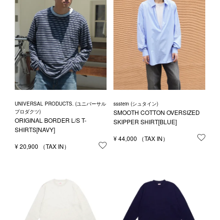
UNIVERSAL PRODUCTS. (ユニバーサル
ssstein (シュタイン)
プロダクツ)
SMOOTH COTTON OVERSIZED
ORIGINAL BORDER L/S T-
SKIPPER SHIRT[BLUE]
SHIRTS[NAVY]
¥
44,000
お気
¥
20,900
お気に入りに登録する