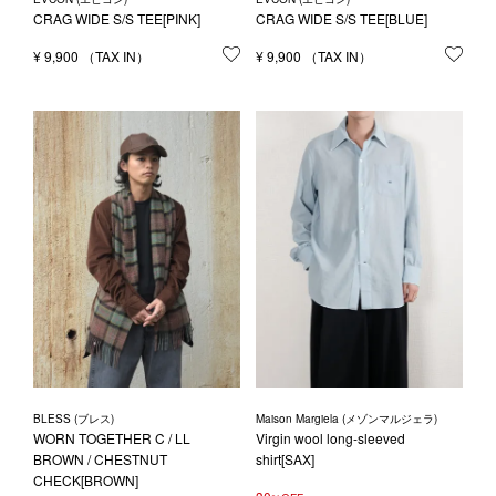
CRAG WIDE S/S TEE[PINK]
CRAG WIDE S/S TEE[BLUE]
¥
9,900
お気に入りに登録する
¥
9,900
お気
BLESS (ブレス)
Maison Margiela (メゾンマルジェラ)
WORN TOGETHER C / LL
Virgin wool long-sleeved
BROWN / CHESTNUT
shirt[SAX]
CHECK[BROWN]