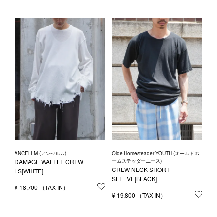
ANCELLM (アンセルム)
Olde Homesteader YOUTH (オールドホ
DAMAGE WAFFLE CREW
ームステッダーユース)
CREW NECK SHORT
LS[WHITE]
SLEEVE[BLACK]
¥
18,700
お気に入りに登録する
¥
19,800
お気