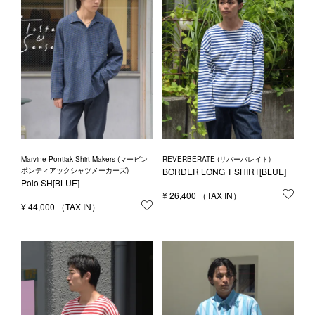
Marvine Pontiak Shirt Makers (マービン
REVERBERATE (リバーバレイト)
ポンティアックシャツメーカーズ)
BORDER LONG T SHIRT[BLUE]
Polo SH[BLUE]
¥
26,400
お気
¥
44,000
お気に入りに登録する