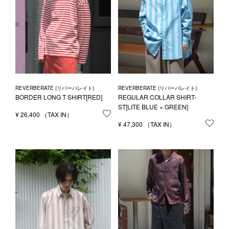
REVERBERATE (リバーバレイト)
REVERBERATE (リバーバレイト)
BORDER LONG T SHIRT[RED]
REGULAR COLLAR SHIRT-
ST[LITE BLUE × GREEN]
¥
26,400
お気に入りに登録する
¥
47,300
お気