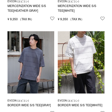
EVCON (エビコン)
EVCON (エビコン)
MERCERIZATION WIDE S/S
MERCERIZATION WIDE S/S
TEE[HEATHER GRAY]
TEE[WHITE]
¥
9,350
お気に入りに登録する
¥
9,350
お気
EVCON (エビコン)
EVCON (エビコン)
BORDER WIDE S/S TEE[GRAY]
BORDER WIDE S/S TEE[WHITE]