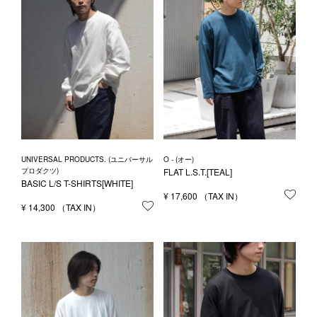
UNIVERSAL PRODUCTS. (ユニバーサル
O - (オー)
プロダクツ)
FLAT L.S.T.[TEAL]
BASIC L/S T-SHIRTS[WHITE]
¥
17,600
お気
¥
14,300
お気に入りに登録する