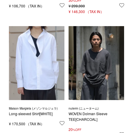
30
%OFF
¥
106,700
お気に入りに登録する
¥
209,000
お気
¥
146,300
Maison Margiela (メゾンマルジェラ)
nuterm (ニューターム)
Long-sleeved Shirt[WHITE]
WOVEN Dolman Sleeve
TEE[CHARCOAL]
¥
170,500
お気に入りに登録する
20
%OFF