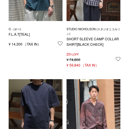
O - (オー)
STUDIO NICHOLSON (スタジオニコルソ
F.L.A.T[TEAL]
ン)
SHORT SLEEVE CAMP COLLAR
¥
14,300
お気に入りに登録する
SHIRT[BLACK CHECK]
20
%OFF
¥
74,800
お気
¥
59,840