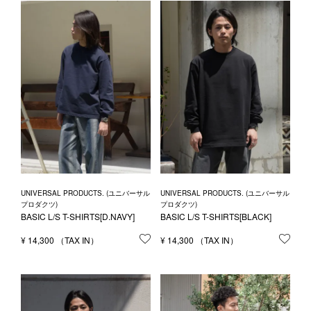
UNIVERSAL PRODUCTS. (ユニバーサル
UNIVERSAL PRODUCTS. (ユニバーサル
プロダクツ)
プロダクツ)
BASIC L/S T-SHIRTS[D.NAVY]
BASIC L/S T-SHIRTS[BLACK]
¥
14,300
お気に入りに登録する
¥
14,300
お気