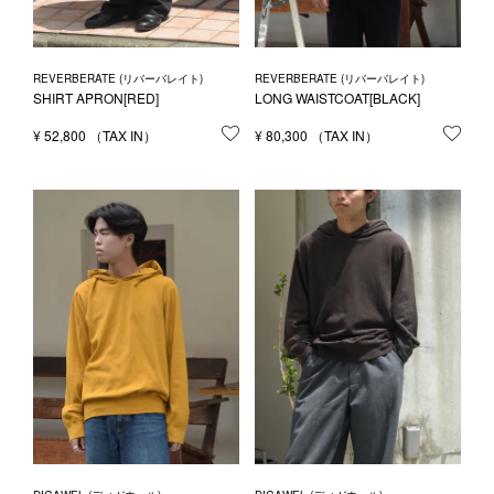
REVERBERATE (リバーバレイト)
REVERBERATE (リバーバレイト)
SHIRT APRON[RED]
LONG WAISTCOAT[BLACK]
¥
52,800
お気に入りに登録する
¥
80,300
お気