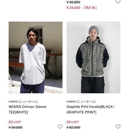
¥
30,800
お気
¥
24,640
nuterm (ニューターム)
nuterm (ニューターム)
WOVEN Dolman Sleeve
Graphite Print Hoodie[BLACK /
TEE[WHITE]
GRAPHITE PRINT]
20
20
%OFF
%OFF
¥
30,800
お気に入りに登録する
¥
82,500
お気