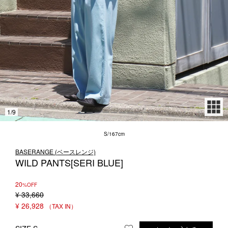
1LDK STAND
SEARCH
1
/
9
S/167cm
BASERANGE (ベースレンジ)
WILD PANTS[SERI BLUE]
20
%OFF
¥
33,660
¥
26,928