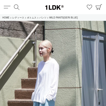
MENU
検索
お気に
C
1LDK
HOME
レディース
ボトムス
パンツ
WILD PANTS[SERI BLUE]
在庫あり
全てのアイテム
限定
セール
全てのブランド
UNIVERSAL PRODUCTS.
EVCON
MY___