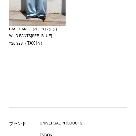
BASERANGE (ベースレンジ)
WILD PANTS[SERI BLUE]
¥
26,928
ブランド
UNIVERSAL PRODUCTS.
EVCON