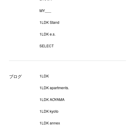
MY___
1LDK Stand
1LDK e.s.
SELECT
ブログ
1LDK
1LDK apartments.
1LDK AOYAMA
1LDK kyoto
1LDK annex