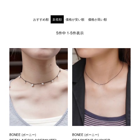
1LDK STAND
おすすめ順
新着順
価格が安い順
価格が高い順
SEARCH
5
件中
1
-
5
件表示
BONEE (ボーニー)
BONEE (ボーニー)