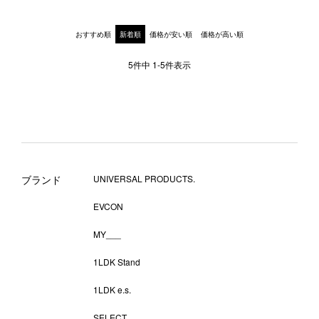
おすすめ順
新着順
価格が安い順
価格が高い順
5
件中
1
-
5
件表示
ブランド
UNIVERSAL PRODUCTS.
EVCON
MY___
1LDK Stand
1LDK e.s.
SELECT