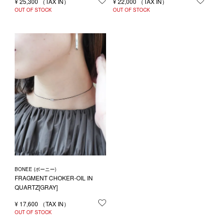
¥
25,300
お気に入りに登録する
¥
22,000
お気
OUT OF STOCK
OUT OF STOCK
BONEE (ボーニー)
FRAGMENT CHOKER-OIL IN
QUARTZ[GRAY]
¥
17,600
お気に入りに登録する
OUT OF STOCK