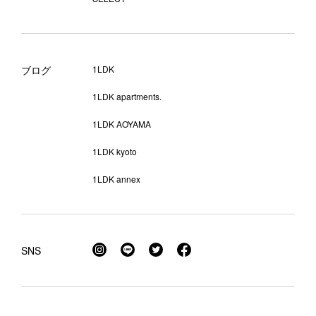
ブログ
1LDK
1LDK apartments.
1LDK AOYAMA
1LDK kyoto
1LDK annex
SNS