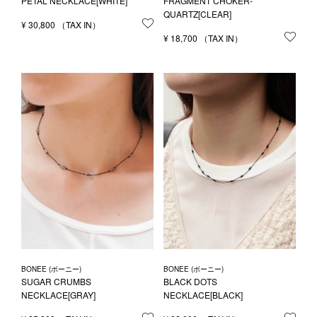
PETAL NECKLACE[WHITE]
FRAGMENT CHOKER-
QUARTZ[CLEAR]
¥
30,800
お気に入りに登録する
¥
18,700
お気
BONEE (ボーニー)
BONEE (ボーニー)
SUGAR CRUMBS
BLACK DOTS
NECKLACE[GRAY]
NECKLACE[BLACK]