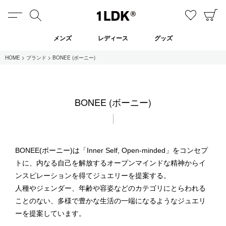
MENU
検索
お気に
C
1LDK
メンズ
レディース
グッズ
HOME
ブランド
BONEE (ボーニー)
在庫あり
BONEE (ボーニー)
全てのアイテム
限定
セール
BONEE(ボーニー)は「Inner Self, Open-minded」をコンセプ
トに、内なる自己を解放するオープンマインドな精神からイ
ンスピレーションを得てジュエリーを提案する。
全てのブランド
人種やジェンダー、年齢や容姿などのカテゴリにとらわれる
UNIVERSAL PRODUCTS.
ことのない、多様で豊かな生活の一端になるようなジュエリ
EVCON
MY___
ーを提案しています。