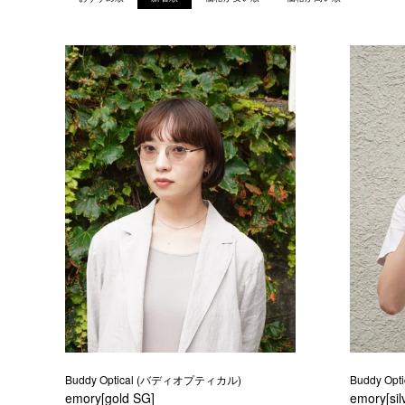
Buddy Optical (バディオプティカル)
Buddy O
emory[gold SG]
emory[sil