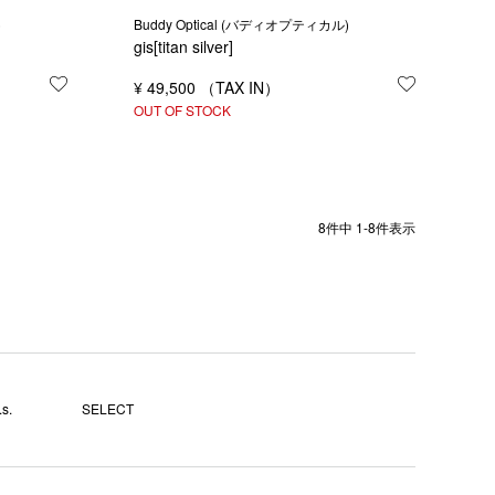
)
Buddy Optical (バディオプティカル)
gis[titan silver]
お気に入りに登録する
¥
49,500
お気に入り
OUT OF STOCK
8
件中
1
-
8
件表示
s.
SELECT