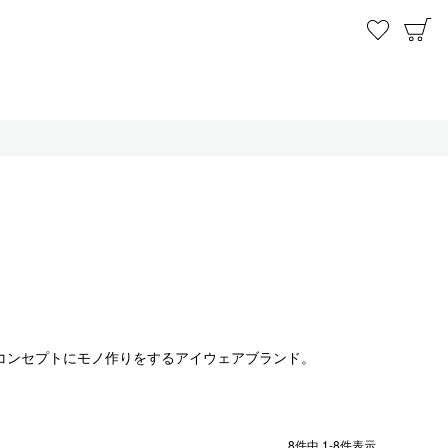
お気に
C
コンセプトにモノ作りをするアイウェアブランド。
8
件中
1
-
8
件表示