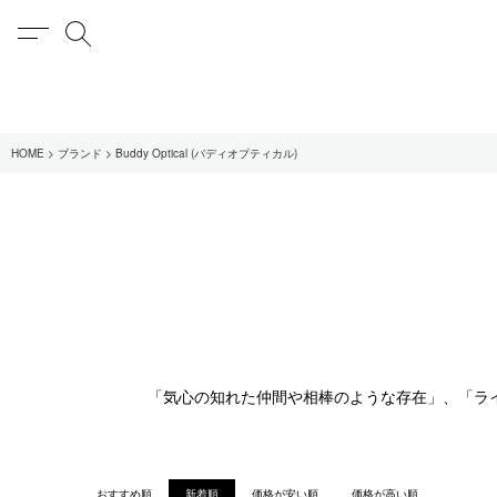
MENU
検索
在庫あり
HOME
ブランド
Buddy Optical (バディオプティカル)
全てのアイテム
限定
全てのブランド
UNIVERSAL PRODUCT
MY___
1LDK STAND
「気心の知れた仲間や相棒のような存在」、「ラ
SEARCH
おすすめ順
新着順
価格が安い順
価格が高い順