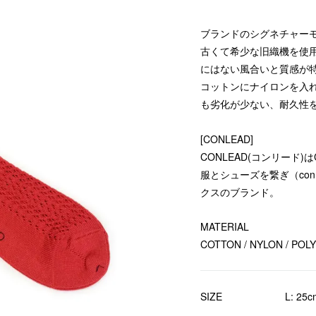
ブランドのシグネチャー
古くて希少な旧織機を使
にはない風合いと質感が
コットンにナイロンを入
も劣化が少ない、耐久性
[CONLEAD]
CONLEAD(コンリード)はCo
服とシューズを繋ぎ（con
クスのブランド。
MATERIAL
COTTON / NYLON / POL
SIZE
L: 25