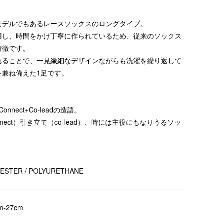
モデルでもあるレースソックスのロングタイプ。
用し、時間をかけ丁寧に作られているため、従来のソックス
特徴です。
れることで、一見繊細なデザインながらも洗濯を繰り返して
を兼ね備えた1足です。
nnect+Co-leadの造語。
nect）引き立て（co-lead）、時には主役にもなりうるソッ
YESTER / POLYURETHANE
cm-27cm