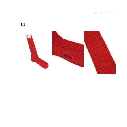
1
/
3