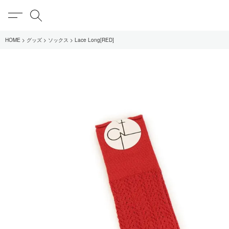
MENU
検索
HOME
グッズ
ソックス
Lace Long[RED]
在庫あり
全てのアイテム
限定
全てのブランド
UNIVERSAL PRODUCT
MY___
1LDK STAND
SEARCH