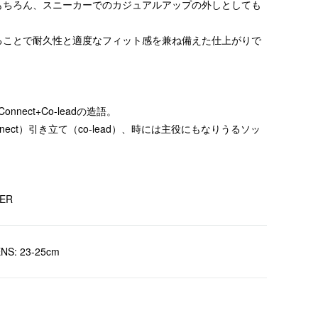
もちろん、スニーカーでのカジュアルアップの外しとしても
ることで耐久性と適度なフィット感を兼ね備えた仕上がりで
nnect+Co-leadの造語。
nect）引き立て（co-lead）、時には主役にもなりうるソッ
TER
S: 23-25cm