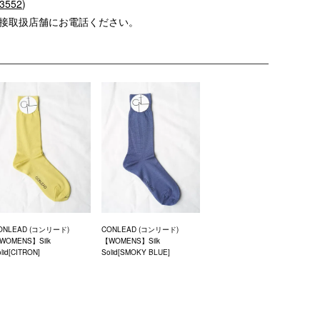
-3552
)
直接取扱店舗にお電話ください。
ONLEAD (コンリード)
CONLEAD (コンリード)
WOMENS】Silk
【WOMENS】Silk
lid[CITRON]
Solid[SMOKY BLUE]