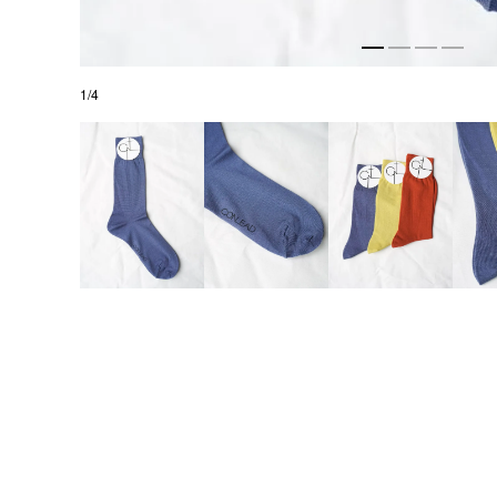
1
/
4