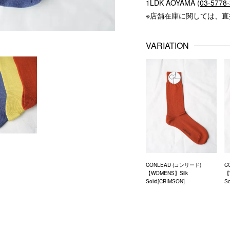
1LDK AOYAMA (
03-5778
※店舗在庫に関しては、
VARIATION
CONLEAD (コンリード)
C
【WOMENS】Silk
【
Solid[CRIMSON]
So