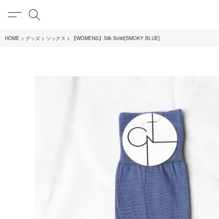
MENU
検索
HOME
グッズ
ソックス
【WOMENS】Silk Solid[SMOKY BLUE]
在庫あり
全てのアイテム
限定
全てのブランド
UNIVERSAL PRODUCT
MY___
1LDK STAND
SEARCH