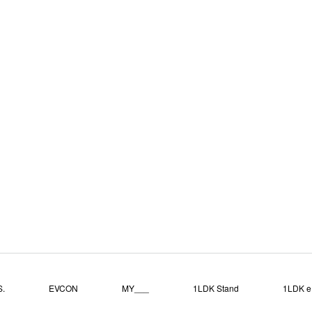
.
EVCON
MY___
1LDK Stand
1LDK e.