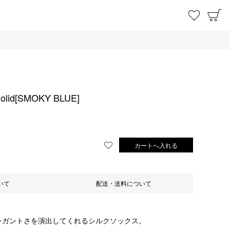
お気に
C
lid[SMOKY BLUE]
カートへ入れる
お気に入りに登録する
いて
配送・送料について
レガントさを演出してくれるシルクソックス。