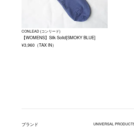
CONLEAD (コンリード)
【WOMENS】Silk Solid[SMOKY BLUE]
¥
3,960
ブランド
UNIVERSAL PRODUCTS