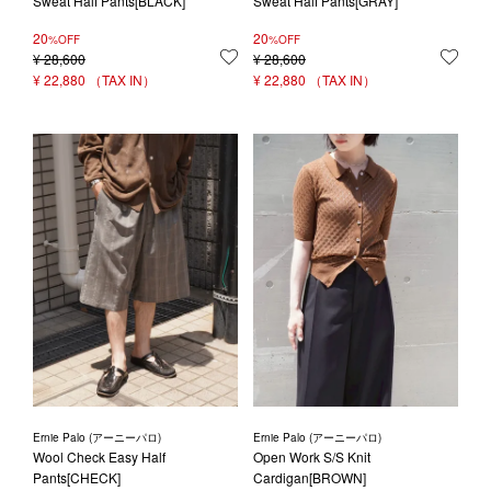
Sweat Half Pants[BLACK]
Sweat Half Pants[GRAY]
20
20
%OFF
%OFF
¥
28,600
お気に入りに登録する
¥
28,600
お気
¥
22,880
¥
22,880
Ernie Palo (アーニーパロ)
Ernie Palo (アーニーパロ)
Wool Check Easy Half
Open Work S/S Knit
Pants[CHECK]
Cardigan[BROWN]