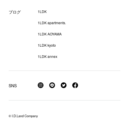
ブログ
1LDK
1LDK apartments.
1LDK AOYAMA
1LDK kyoto
1LDK annex
SNS
© I.D.Land Company