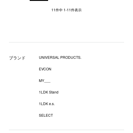
11
件中
1
-
11
件表示
ブランド
UNIVERSAL PRODUCTS.
EVCON
MY___
1LDK Stand
1LDK e.s.
SELECT