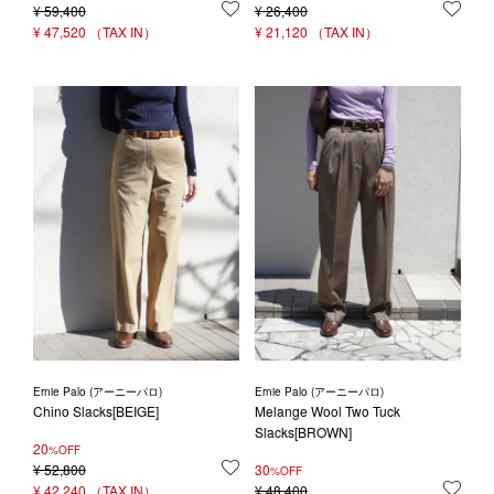
¥
59,400
お気に入りに登録する
¥
26,400
お気
¥
47,520
¥
21,120
Ernie Palo (アーニーパロ)
Ernie Palo (アーニーパロ)
Chino Slacks[BEIGE]
Melange Wool Two Tuck
Slacks[BROWN]
20
%OFF
¥
52,800
お気に入りに登録する
30
%OFF
¥
42,240
¥
48,400
お気