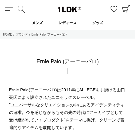
MENU
検索
お気に
C
1LDK
メンズ
レディース
グッズ
HOME
ブランド
Ernie Palo (アーニーパロ)
在庫あり
Ernie Palo (アーニーパロ)
全てのアイテム
限定
セール
Ernie Palo(アーニーパロ)は2011年にALLEGEを手掛ける山口
亮氏により設立されたユニセックスレーベル。
"ユニバーサルなクリエイションの中にあるアイデンティティ
全てのブランド
の追求。今を感じながらもその先の時代にアーカイブとして
UNIVERSAL PRODUCTS.
受け継がれていくプロダクト"をテーマに掲げ、クリーンで普
EVCON
MY___
遍的なアイテムを展開しています。