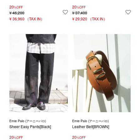
20
20
%OFF
%OFF
¥
46,200
お気に入りに登録する
¥
37,400
お気
¥
36,960
¥
29,920
Ernie Palo (アーニーパロ)
Ernie Palo (アーニーパロ)
Sheer Easy Pants[Black]
Leather Belt[BROWN]
20
20
%OFF
%OFF