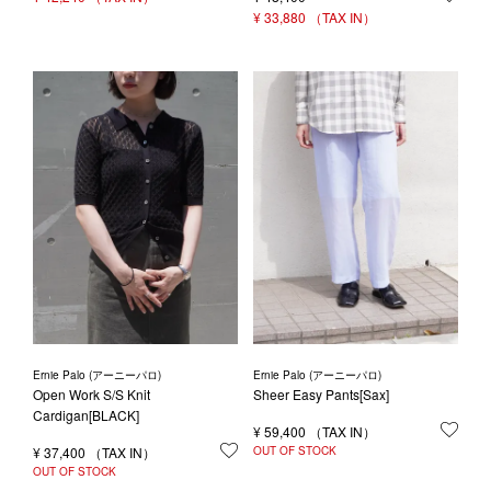
¥
33,880
Ernie Palo (アーニーパロ)
Ernie Palo (アーニーパロ)
Open Work S/S Knit
Sheer Easy Pants[Sax]
Cardigan[BLACK]
¥
59,400
お気
¥
37,400
お気に入りに登録する
OUT OF STOCK
OUT OF STOCK