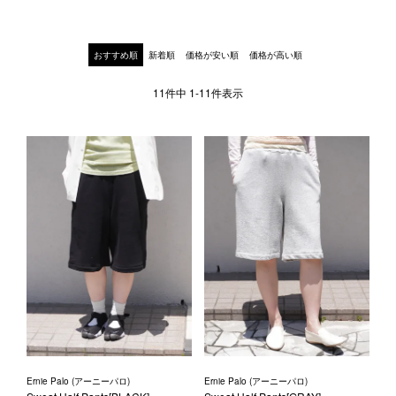
1LDK STAND
おすすめ順
新着順
価格が安い順
価格が高い順
SEARCH
11
件中
1
-
11
件表示
Ernie Palo (アーニーパロ)
Ernie Palo (アーニーパロ)