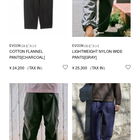
EVCON (エビコン)
EVCON (エビコン)
COTTON FLANNEL
LIGHTWEIGHT NYLON WIDE
PANTS[CHARCOAL]
PANTS[GRAY]
¥
24,200
お気に入りに登録する
¥
25,300
お気