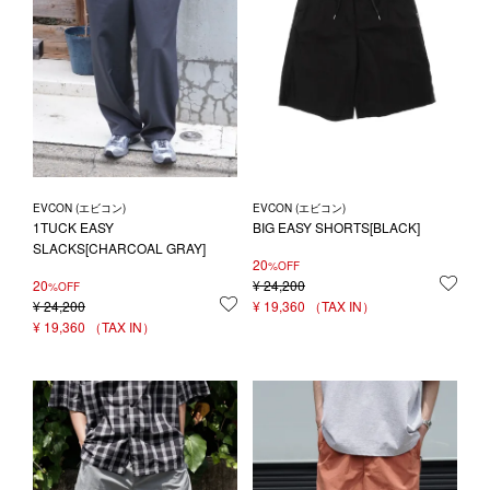
EVCON (エビコン)
EVCON (エビコン)
1TUCK EASY
BIG EASY SHORTS[BLACK]
SLACKS[CHARCOAL GRAY]
20
%OFF
20
¥
24,200
お気
%OFF
¥
24,200
お気に入りに登録する
¥
19,360
¥
19,360