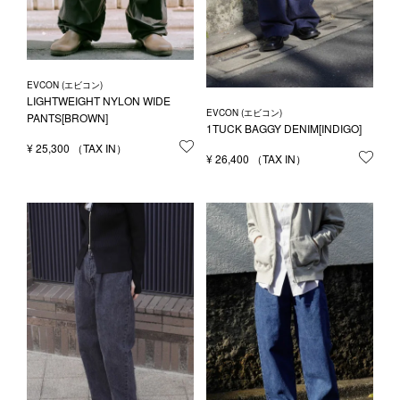
EVCON (エビコン)
LIGHTWEIGHT NYLON WIDE
EVCON (エビコン)
PANTS[BROWN]
1TUCK BAGGY DENIM[INDIGO]
¥
25,300
お気に入りに登録する
¥
26,400
お気