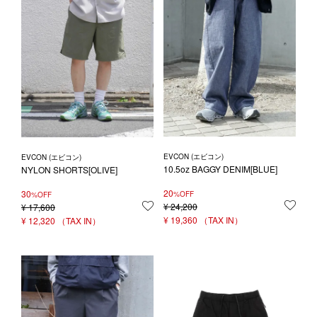
1LDK STAND
SEARCH
EVCON (エビコン)
EVCON (エビコン)
10.5oz BAGGY DENIM[BLUE]
NYLON SHORTS[OLIVE]
20
30
%OFF
%OFF
¥
24,200
お気
¥
17,600
お気に入りに登録する
¥
19,360
¥
12,320