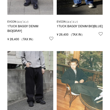
EVCON (エビコン)
EVCON (エビコン)
1TUCK BAGGY DENIM
1TUCK BAGGY DENIM BIO[BLUE]
BIO[GRAY]
¥
26,400
お気
¥
26,400
お気に入りに登録する