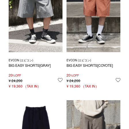
EVCON (エビコン)
EVCON (エビコン)
BIG EASY SHORTS[GRAY]
BIG EASY SHORTS[COYOTE]
20
20
%OFF
%OFF
¥
24,200
お気に入りに登録する
¥
24,200
お気
¥
19,360
¥
19,360