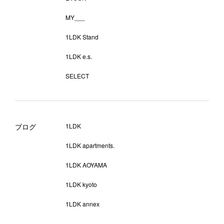
MY___
1LDK Stand
1LDK e.s.
SELECT
ブログ
1LDK
1LDK apartments.
1LDK AOYAMA
1LDK kyoto
1LDK annex