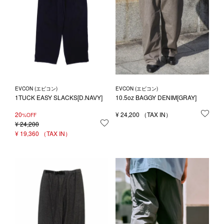
EVCON (エビコン)
EVCON (エビコン)
1TUCK EASY SLACKS[D.NAVY]
10.5oz BAGGY DENIM[GRAY]
20
¥
24,200
お気
%OFF
¥
24,200
お気に入りに登録する
¥
19,360