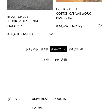
EVCON (エビコン)
COTTON CANVAS WORK
EVCON (エビコン)
PANT[GRAY]
1TUCK BAGGY DENIM
BIO[BLACK]
¥
26,400
お気
¥
26,400
お気に入りに登録する
おすすめ順
新着順
価格が安い順
価格が高い順
16
件中
1
-
16
件表示
ブランド
UNIVERSAL PRODUCTS.
EVCON