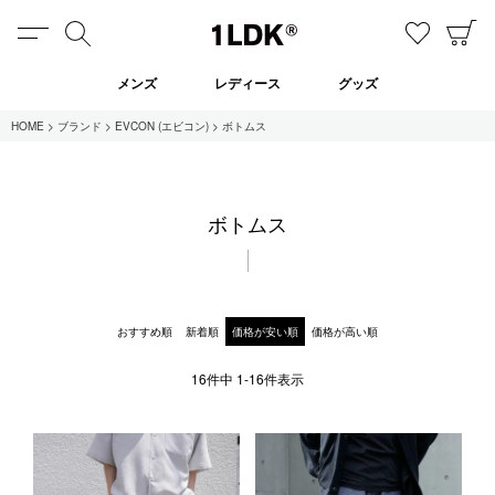
MENU
検索
お気に
C
1LDK
メンズ
レディース
グッズ
HOME
ブランド
EVCON (エビコン)
ボトムス
在庫あり
ボトムス
全てのアイテム
限定
セール
おすすめ順
新着順
価格が安い順
価格が高い順
16
件中
1
-
16
件表示
全てのブランド
UNIVERSAL PRODUCTS.
EVCON
MY___