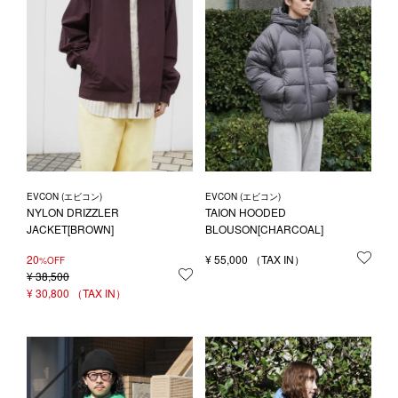
1LDK STAND
SEARCH
EVCON (エビコン)
EVCON (エビコン)
NYLON DRIZZLER
TAION HOODED
JACKET[BROWN]
BLOUSON[CHARCOAL]
20
¥
55,000
お気
%OFF
¥
38,500
お気に入りに登録する
¥
30,800