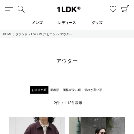
MENU
検索
お気に
C
1LDK
メンズ
レディース
グッズ
HOME
ブランド
EVCON (エビコン)
アウター
在庫あり
アウター
全てのアイテム
限定
セール
おすすめ順
新着順
価格が安い順
価格が高い順
12
件中
1
-
12
件表示
全てのブランド
UNIVERSAL PRODUCTS.
EVCON
MY___