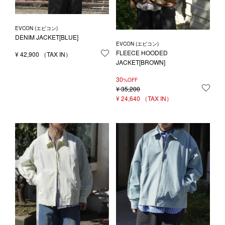
EVCON (エビコン)
DENIM JACKET[BLUE]
EVCON (エビコン)
FLEECE HOODED
¥
42,900
お気に入りに登録する
JACKET[BROWN]
30
%OFF
¥
35,200
お気
¥
24,640