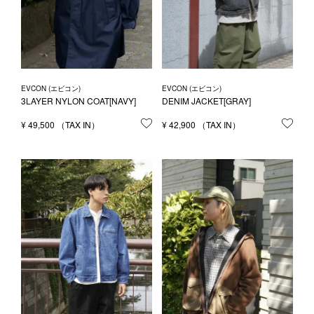
EVCON (エビコン)
EVCON (エビコン)
3LAYER NYLON COAT[NAVY]
DENIM JACKET[GRAY]
¥
49,500
お気に入りに登録する
¥
42,900
お気