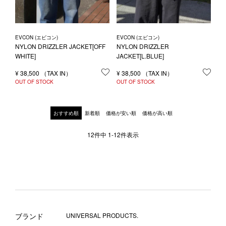
EVCON (エビコン)
EVCON (エビコン)
NYLON DRIZZLER JACKET[OFF
NYLON DRIZZLER
WHITE]
JACKET[L.BLUE]
¥
38,500
お気に入りに登録する
¥
38,500
お気
OUT OF STOCK
OUT OF STOCK
おすすめ順
新着順
価格が安い順
価格が高い順
12
件中
1
-
12
件表示
ブランド
UNIVERSAL PRODUCTS.