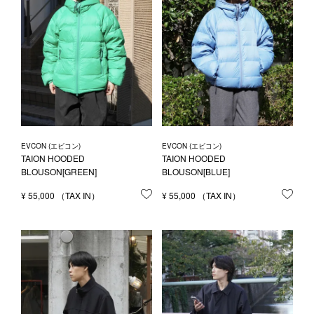
EVCON (エビコン)
EVCON (エビコン)
TAION HOODED
TAION HOODED
BLOUSON[GREEN]
BLOUSON[BLUE]
¥
55,000
お気に入りに登録する
¥
55,000
お気