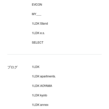
EVCON
MY___
1LDK Stand
1LDK e.s.
SELECT
ブログ
1LDK
1LDK apartments.
1LDK AOYAMA
1LDK kyoto
1LDK annex