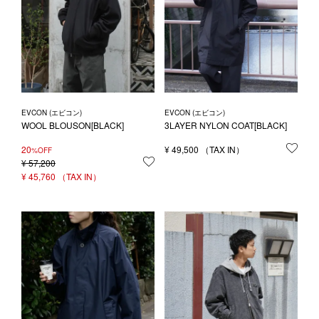
EVCON (エビコン)
EVCON (エビコン)
WOOL BLOUSON[BLACK]
3LAYER NYLON COAT[BLACK]
20
¥
49,500
お気
%OFF
¥
57,200
お気に入りに登録する
¥
45,760