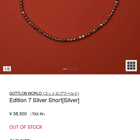
1LDK STAND
SEARCH
1
/
3
GOTTLOB WORLD (ゴットロブワールド)
Edition 7 Silver Short[Silver]
¥
38,500
OUT OF STOCK