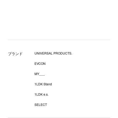
ブランド
UNIVERSAL PRODUCTS.
EVCON
MY___
1LDK Stand
1LDK e.s.
SELECT