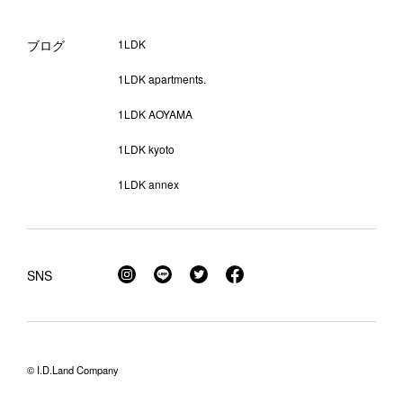
ブログ
1LDK
1LDK apartments.
1LDK AOYAMA
1LDK kyoto
1LDK annex
SNS
© I.D.Land Company