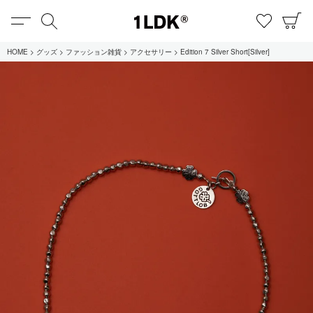
MENU
検索
お気に
C
1LDK
HOME
グッズ
ファッション雑貨
アクセサリー
Edition 7 Silver Short[Silver]
在庫あり
全てのアイテム
限定
セール
全てのブランド
UNIVERSAL PRODUCTS.
EVCON
MY___