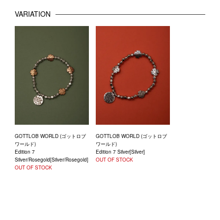
VARIATION
GOTTLOB WORLD (ゴットロブ
GOTTLOB WORLD (ゴットロブ
ワールド)
ワールド)
Edition 7
Edition 7 Silver[Silver]
Silver/Rosegold[Silver/Rosegold]
OUT OF STOCK
OUT OF STOCK