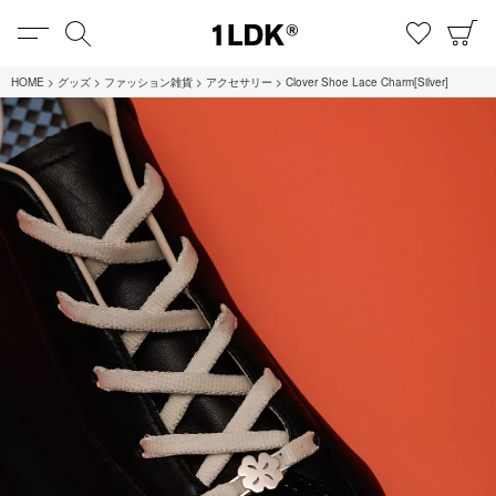
MENU
検索
お気に
C
1LDK
HOME
グッズ
ファッション雑貨
アクセサリー
Clover Shoe Lace Charm[Silver]
在庫あり
全てのアイテム
限定
セール
全てのブランド
UNIVERSAL PRODUCTS.
EVCON
MY___