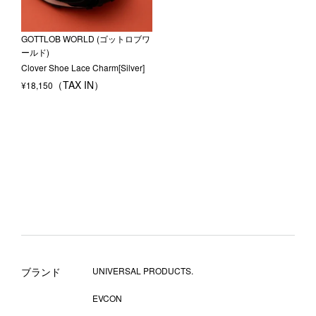
GOTTLOB WORLD (ゴットロブワ
ールド)
Clover Shoe Lace Charm[Silver]
¥
18,150
ブランド
UNIVERSAL PRODUCTS.
EVCON