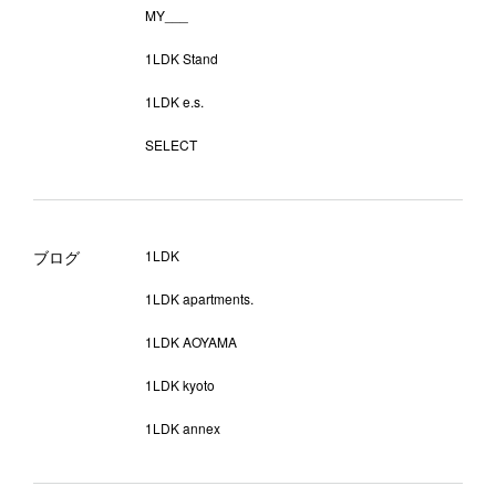
MY___
1LDK Stand
1LDK e.s.
SELECT
ブログ
1LDK
1LDK apartments.
1LDK AOYAMA
1LDK kyoto
1LDK annex