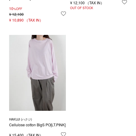
¥
12,100
お気
10
OUT OF STOCK
%OFF
¥
12,100
お気に入りに登録する
¥
10,890
HAKUJI (ハクジ)
Cellulose cotton BigS PO[LT.PINK]
¥
15,400
お気に入りに登録する