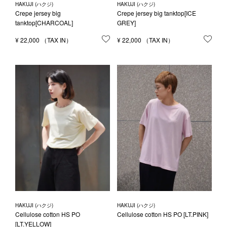
HAKUJI (ハクジ)
HAKUJI (ハクジ)
Crepe jersey big
Crepe jersey big tanktop[ICE
tanktop[CHARCOAL]
GREY]
¥
22,000
お気に入りに登録する
¥
22,000
お気
HAKUJI (ハクジ)
HAKUJI (ハクジ)
Cellulose cotton HS PO
Cellulose cotton HS PO [LT.PINK]
[LT.YELLOW]