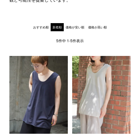
観と可能性を提案しています。
1LDK STAND
SEARCH
おすすめ順
新着順
価格が安い順
価格が高い順
5
件中
1
-
5
件表示