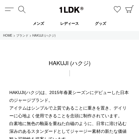
MENU
検索
お気に
C
1LDK
メンズ
レディース
グッズ
HOME
ブランド
HAKUJI (ハクジ)
在庫あり
HAKUJI (ハクジ)
全てのアイテム
限定
セール
HAKUJI(ハクジ)は、2015年春夏シーズンにデビューした日本
のジャージブランド。
アイテムはシンプルで上質であることに重きを置き、デイリ
全てのブランド
ーに心地よく使用できることを念頭に制作されています。
UNIVERSAL PRODUCTS.
白素地に無色の釉薬を重ねた白磁のように、日常に溶け込む
EVCON
MY___
深みのあるスタンダードとしてジャージー素材の新たな価値