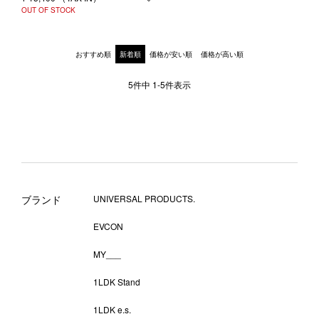
OUT OF STOCK
おすすめ順
新着順
価格が安い順
価格が高い順
5
件中
1
-
5
件表示
ブランド
UNIVERSAL PRODUCTS.
EVCON
MY___
1LDK Stand
1LDK e.s.