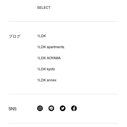
SELECT
ブログ
1LDK
1LDK apartments.
1LDK AOYAMA
1LDK kyoto
1LDK annex
SNS