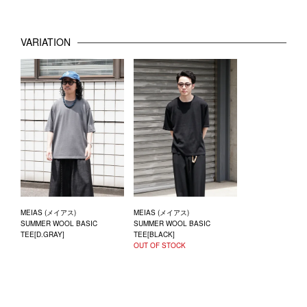
VARIATION
MEIAS (メイアス)
MEIAS (メイアス)
SUMMER WOOL BASIC
SUMMER WOOL BASIC
TEE[D.GRAY]
TEE[BLACK]
OUT OF STOCK