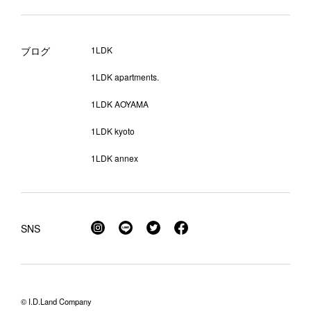
ブログ
1LDK
1LDK apartments.
1LDK AOYAMA
1LDK kyoto
1LDK annex
SNS
© I.D.Land Company