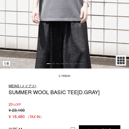
1LDK STAND
SEARCH
1
/
8
L/165cm
MEIAS (メイアス)
SUMMER WOOL BASIC TEE[D.GRAY]
20
%OFF
¥
23,100
¥
18,480