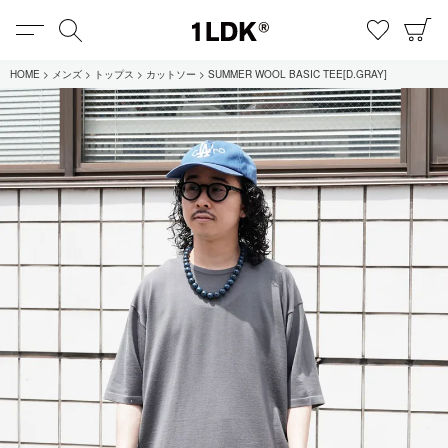
MENU
検索
お気に
C
1LDK
HOME
メンズ
トップス
カットソー
SUMMER WOOL BASIC TEE[D.GRAY]
在庫あり
全てのアイテム
限定
セール
全てのブランド
UNIVERSAL PRODUCTS.
EVCON
MY___