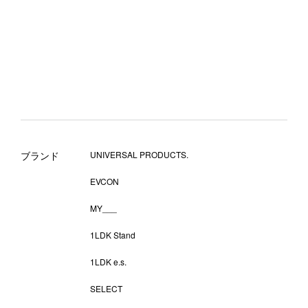
ブランド
UNIVERSAL PRODUCTS.
EVCON
MY___
1LDK Stand
1LDK e.s.
SELECT