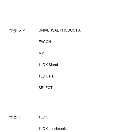
ブランド
UNIVERSAL PRODUCTS.
EVCON
MY___
1LDK Stand
1LDK e.s.
SELECT
ブログ
1LDK
1LDK apartments.