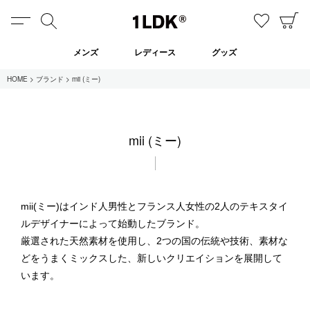
MENU
検索
お気に
C
1LDK
メンズ
レディース
グッズ
HOME
ブランド
mii (ミー)
在庫あり
mii (ミー)
全てのアイテム
限定
セール
mii(ミー)はインド人男性とフランス人女性の2人のテキスタイ
ルデザイナーによって始動したブランド。
厳選された天然素材を使用し、2つの国の伝統や技術、素材な
全てのブランド
どをうまくミックスした、新しいクリエイションを展開して
UNIVERSAL PRODUCTS.
います。
EVCON
MY___