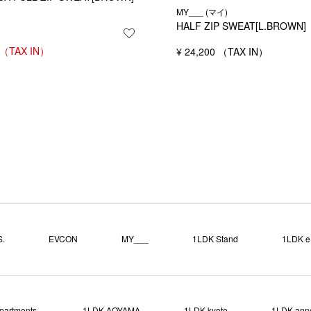
MY___ (マイ)
HALF ZIP SWEAT[L.BROWN]
お気に入りに登録する
する
¥
24,200
.
EVCON
MY___
1LDK Stand
1LDK e.
partments.
1LDK AOYAMA
1LDK kyoto
1LDK ann