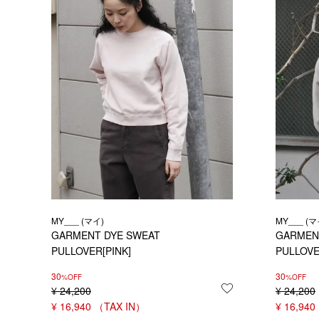
MY___ (マイ)
MY___ (マ
GARMENT DYE SWEAT
GARMEN
PULLOVER[PINK]
PULLOVE
30
30
%OFF
%OFF
¥
24,200
お気に入りに登録
¥
24,200
¥
16,940
¥
16,940