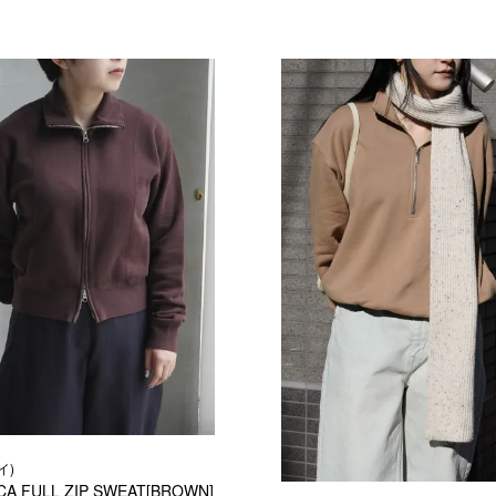
イ)
A FULL ZIP SWEAT[BROWN]