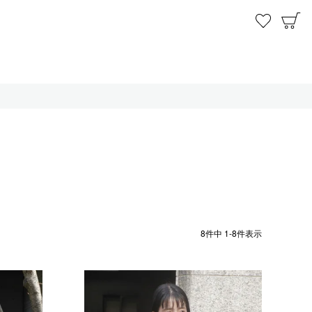
お気に
C
8
件中
1
-
8
件表示