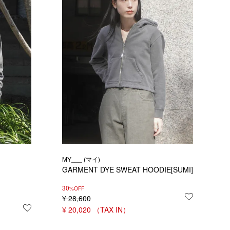
MY___ (マイ)
GARMENT DYE SWEAT HOODIE[SUMI]
30
%OFF
¥
28,600
お気に入り
お気に入りに登録する
¥
20,020