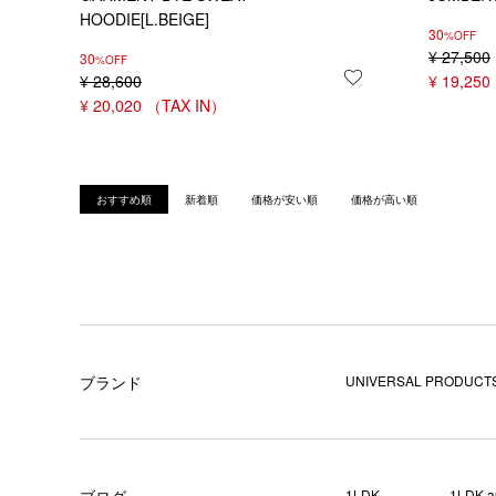
HOODIE[L.BEIGE]
30
%OFF
¥
27,500
30
%OFF
¥
28,600
お気に入りに登録
¥
19,250
¥
20,020
おすすめ順
新着順
価格が安い順
価格が高い順
ブランド
UNIVERSAL PRODUCTS
ブログ
1LDK
1LDK a