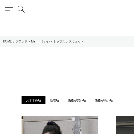
MENU
検索
在庫あり
HOME
ブランド
MY___ (マイ)
トップス
スウェット
全てのアイテム
限定
全てのブランド
UNIVERSAL PRODUCT
MY___
1LDK STAND
おすすめ順
新着順
価格が安い順
価格が高い順
SEARCH