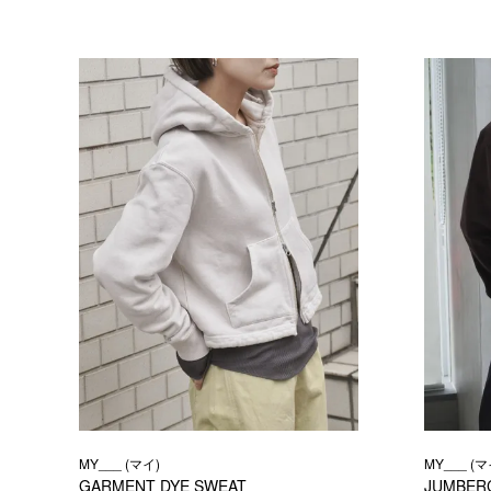
MY___ (マイ)
MY___ (マ
GARMENT DYE SWEAT
JUMBERC