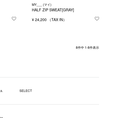
MY___ (マイ)
HALF ZIP SWEAT[GRAY]
お気に入りに登録する
¥
24,200
お気に入り
8
件中
1
-
8
件表示
s.
SELECT
ex