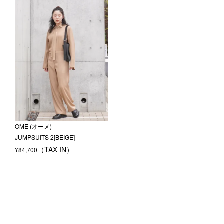
OME (オーメ)
JUMPSUITS 2[BEIGE]
¥
84,700