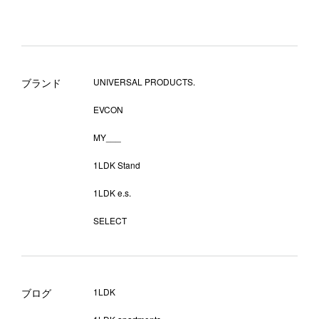
ブランド
UNIVERSAL PRODUCTS.
EVCON
MY___
1LDK Stand
1LDK e.s.
SELECT
ブログ
1LDK