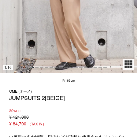
1LDK STAND
SEARCH
1
/
16
F/165cm
OME (オーメ)
JUMPSUITS 2[BEIGE]
30
%OFF
¥
121,000
¥
84,700
い仮果の皮や緑葉、樹皮などが染料に使用されたジャンプス