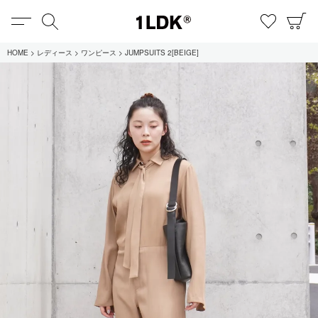
MENU
検索
お気に
C
1LDK
HOME
レディース
ワンピース
JUMPSUITS 2[BEIGE]
在庫あり
全てのアイテム
限定
セール
全てのブランド
UNIVERSAL PRODUCTS.
EVCON
MY___