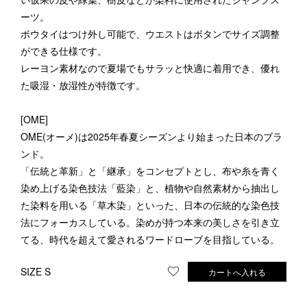
ーツ。
ボウタイはつけ外し可能で、ウエストはボタンでサイズ調整
ができる仕様です。
レーヨン素材なので夏場でもサラッと快適に着用でき、優れ
た吸湿・放湿性が特徴です。
[OME]
OME(オーメ)は2025年春夏シーズンより始まった日本のブラ
ンド。
「伝統と革新」と「継承」をコンセプトとし、布や糸を青く
染め上げる染色技法「藍染」と、植物や自然素材から抽出し
た染料を用いる「草木染」といった、日本の伝統的な染色技
法にフォーカスしている。染めが持つ本来の美しさを引き立
てる、時代を超えて愛されるワードローブを目指している。
SIZE S
カートへ入れる
お気に入りに登録する