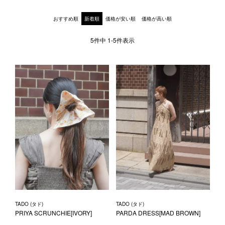
1LDK STAND
おすすめ順
新着順
価格が安い順
価格が高い順
5
件中
1
-
5
件表示
SEARCH
TADO (タド)
TADO (タド)
PRIYA SCRUNCHIE[IVORY]
PARDA DRESS[MAD BROWN]