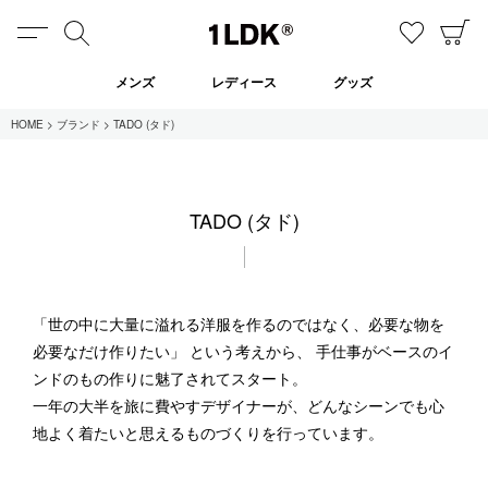
MENU
検索
お気に
C
1LDK
メンズ
レディース
グッズ
HOME
ブランド
TADO (タド)
在庫あり
TADO (タド)
全てのアイテム
限定
セール
「世の中に大量に溢れる洋服を作るのではなく、必要な物を
必要なだけ作りたい」 という考えから、 手仕事がベースのイ
ンドのもの作りに魅了されてスタート。
全てのブランド
一年の大半を旅に費やすデザイナーが、どんなシーンでも心
UNIVERSAL PRODUCTS.
地よく着たいと思えるものづくりを行っています。
EVCON
MY___