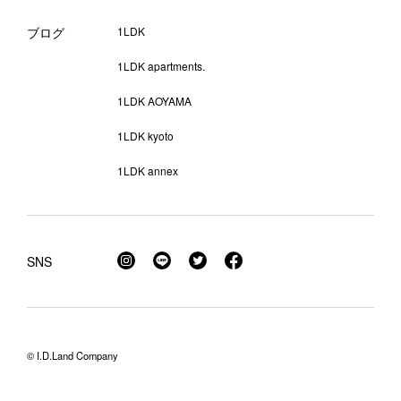
ブログ
1LDK
1LDK apartments.
1LDK AOYAMA
1LDK kyoto
1LDK annex
SNS
© I.D.Land Company