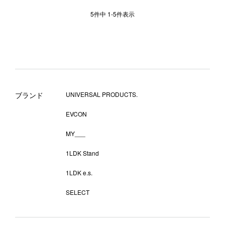
5
件中
1
-
5
件表示
ブランド
UNIVERSAL PRODUCTS.
EVCON
MY___
1LDK Stand
1LDK e.s.
SELECT