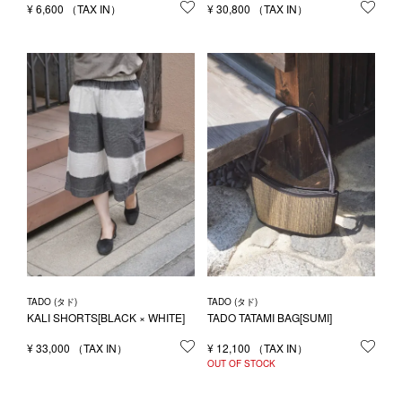
¥
6,600
お気に入りに登録する
¥
30,800
お気
TADO (タド)
TADO (タド)
KALI SHORTS[BLACK × WHITE]
TADO TATAMI BAG[SUMI]
¥
33,000
お気に入りに登録する
¥
12,100
お気
OUT OF STOCK