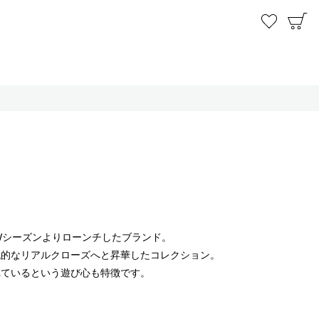
お気に
C
AWシーズンよりローンチしたブランド。
代的なリアルクローズへと昇華したコレクション。
れているという遊び心も特徴です。