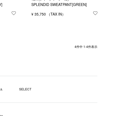
Y]
SPLENDID SWEATPANT[GREEN]
お気に入りに登録する
¥
35,750
お気に入り
4
件中
1
-
4
件表示
s.
SELECT
ex