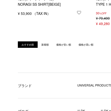
NORAGI SS SHIRT[BEIGE]
TYPE 1 
¥
53,900
お気に入りに登録
30
%OFF
¥
70,400
¥
49,280
おすすめ順
新着順
価格が安い順
価格が高い順
ブランド
UNIVERSAL PRODUCTS
ブログ
1LDK
1LDK a