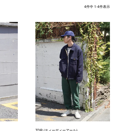
4
件中
1
-
4
件表示
TDR (ティーディーアール)