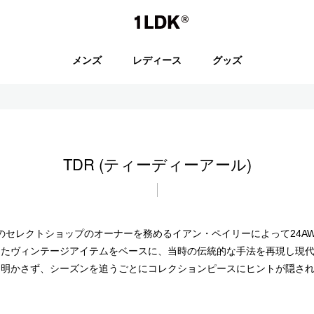
1LDK
メンズ
レディース
グッズ
セール
TDR (ティーディーアール)
S.
EVCON
ンのセレクトショップのオーナーを務めるイアン・ペイリーによって24
したヴィンテージアイテムをベースに、当時の伝統的な手法を再現し現
て明かさず、シーズンを追うごとにコレクションピースにヒントが隠さ