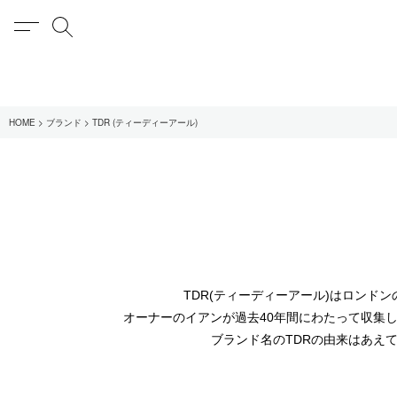
MENU
検索
在庫あり
HOME
ブランド
TDR (ティーディーアール)
全てのアイテム
限定
全てのブランド
UNIVERSAL PRODUCT
MY___
1LDK STAND
TDR(ティーディーアール)はロンド
オーナーのイアンが過去40年間にわたって収集
SEARCH
ブランド名のTDRの由来はあえ