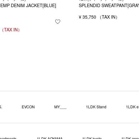
HEMP DENIM JACKET[BLUE]
SPLENDID SWEATPANT[GRA
する
¥
35,750
お気に入りに登録する
.
EVCON
MY___
1LDK Stand
1LDK e.
partments.
1LDK AOYAMA
1LDK kyoto
1LDK ann