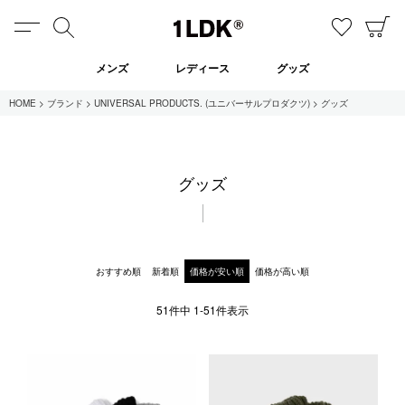
MENU
検索
お気に
C
1LDK
メンズ
レディース
グッズ
HOME
ブランド
UNIVERSAL PRODUCTS. (ユニバーサルプロダクツ)
グッズ
在庫あり
グッズ
全てのアイテム
限定
セール
おすすめ順
新着順
価格が安い順
価格が高い順
51
件中
1
-
51
件表示
全てのブランド
UNIVERSAL PRODUCTS.
EVCON
MY___