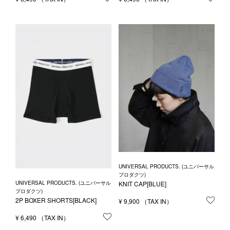
UNIVERSAL PRODUCTS. (ユニバーサル
プロダクツ)
KNIT CAP[BLUE]
UNIVERSAL PRODUCTS. (ユニバーサル
プロダクツ)
2P BOXER SHORTS[BLACK]
¥
9,900
お気
¥
6,490
お気に入りに登録する