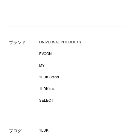
ブランド
UNIVERSAL PRODUCTS.
EVCON
MY___
1LDK Stand
1LDK e.s.
SELECT
ブログ
1LDK