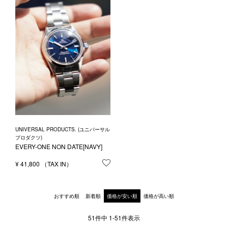
UNIVERSAL PRODUCTS. (ユニバーサル
プロダクツ)
EVERY-ONE NON DATE[NAVY]
¥
41,800
お気に入りに登録する
おすすめ順
新着順
価格が安い順
価格が高い順
51
件中
1
-
51
件表示