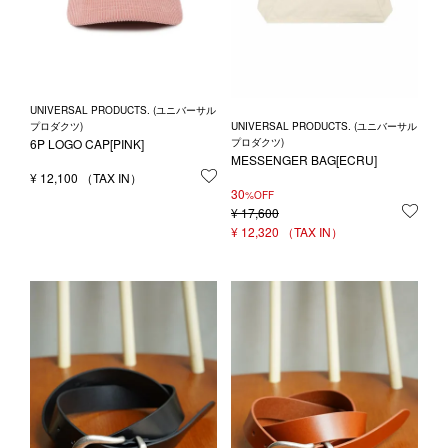
UNIVERSAL PRODUCTS. (ユニバーサル
UNIVERSAL PRODUCTS. (ユニバーサル
プロダクツ)
プロダクツ)
6P LOGO CAP[PINK]
MESSENGER BAG[ECRU]
¥
12,100
お気に入りに登録する
30
%OFF
¥
17,600
お気
¥
12,320