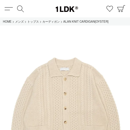
MENU
検索
お気に
C
1LDK
HOME
メンズ
トップス
カーディガン
ALAN KNIT CARDIGAN[OYSTER]
在庫あり
全てのアイテム
限定
セール
全てのブランド
UNIVERSAL PRODUCTS.
EVCON
MY___