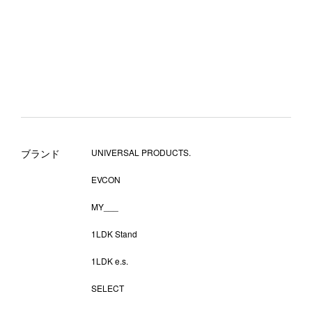
ブランド
UNIVERSAL PRODUCTS.
EVCON
MY___
1LDK Stand
1LDK e.s.
SELECT