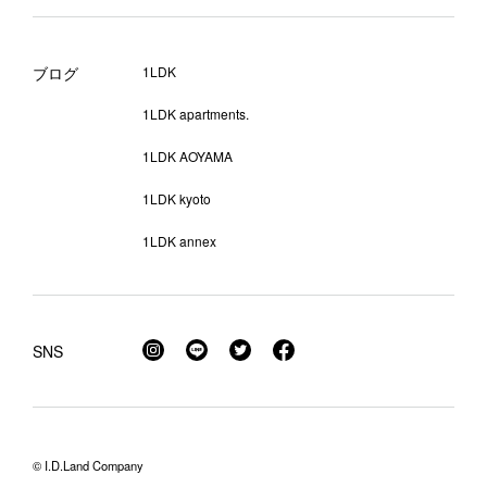
ブログ
1LDK
1LDK apartments.
1LDK AOYAMA
1LDK kyoto
1LDK annex
SNS
© I.D.Land Company