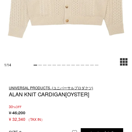
1LDK STAND
SEARCH
1
/
14
UNIVERSAL PRODUCTS. (ユニバーサルプロダクツ)
ALAN KNIT CARDIGAN[OYSTER]
30
%OFF
¥
46,200
¥
32,340