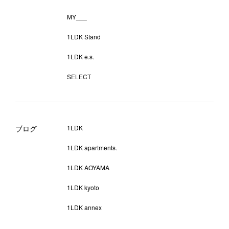
MY___
1LDK Stand
1LDK e.s.
SELECT
ブログ
1LDK
1LDK apartments.
1LDK AOYAMA
1LDK kyoto
1LDK annex