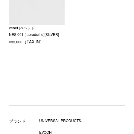
vebet (ベベット)
NES 001 (labradorite)[SILVER]
¥
33,000
ブランド
UNIVERSAL PRODUCTS.
EVCON