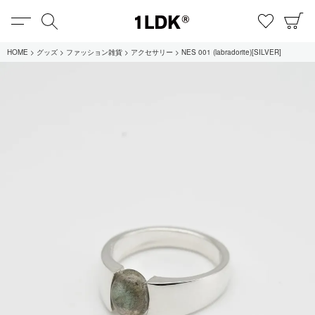
MENU
検索
お気に
C
1LDK
HOME
グッズ
ファッション雑貨
アクセサリー
NES 001 (labradorite)[SILVER]
在庫あり
全てのアイテム
限定
セール
全てのブランド
UNIVERSAL PRODUCTS.
EVCON
MY___