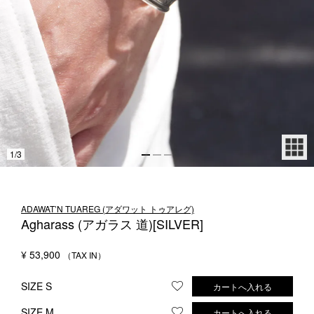
1LDK STAND
SEARCH
1
/
3
ADAWAT’N TUAREG (アダワット トゥアレグ)
Agharass (アガラス 道)[SILVER]
¥
53,900
SIZE S
カートへ入れる
お気に入りに登録する
SIZE M
カートへ入れる