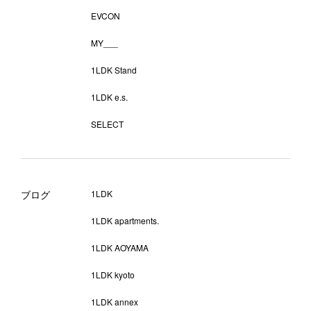
EVCON
MY___
1LDK Stand
1LDK e.s.
SELECT
ブログ
1LDK
1LDK apartments.
1LDK AOYAMA
1LDK kyoto
1LDK annex