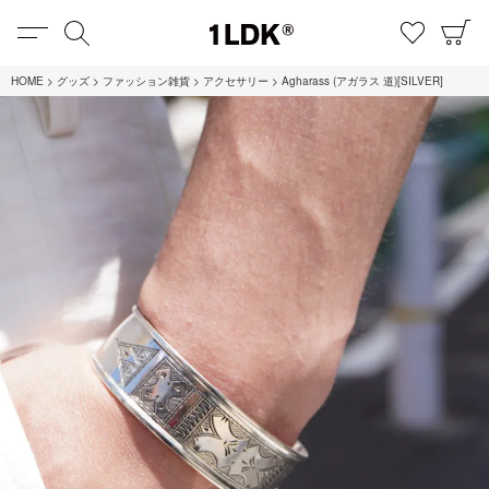
MENU
検索
お気に
C
1LDK
HOME
グッズ
ファッション雑貨
アクセサリー
Agharass (アガラス 道)[SILVER]
在庫あり
全てのアイテム
限定
セール
全てのブランド
UNIVERSAL PRODUCTS.
EVCON
MY___