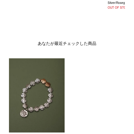
Silver/Rosegold[Si
OUT OF STOCK
あなたが最近チェックした商品