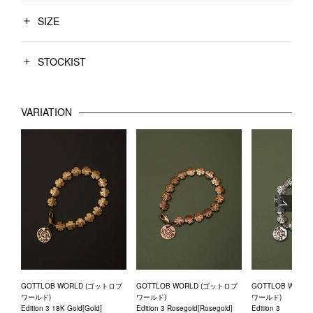
SIZE
STOCKIST
VARIATION
Next
GOTTLOB WORLD (ゴットロブ
GOTTLOB WORLD (ゴットロブ
GOTTLOB WORL
ワールド)
ワールド)
ワールド)
Edition 3 18K Gold[Gold]
Edition 3 Rosegold[Rosegold]
Edition 3