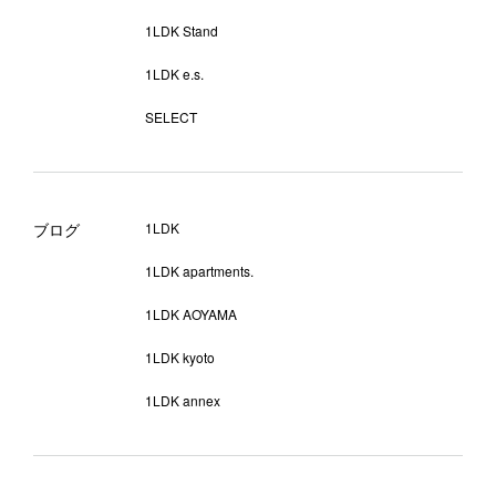
1LDK Stand
1LDK e.s.
SELECT
ブログ
1LDK
1LDK apartments.
1LDK AOYAMA
1LDK kyoto
1LDK annex