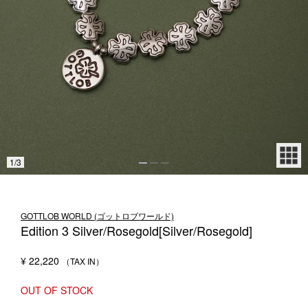
1LDK STAND
SEARCH
1
/
3
GOTTLOB WORLD (ゴットロブワールド)
Edition 3 Silver/Rosegold[Silver/Rosegold]
¥
22,220
OUT OF STOCK