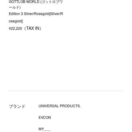
GOTTLOB WORLD (ゴットロブワ
ールド)
Edition 3 Silver/Rosegold[Silver/R
osegold]
¥
22,220
ブランド
UNIVERSAL PRODUCTS.
EVCON
MY___