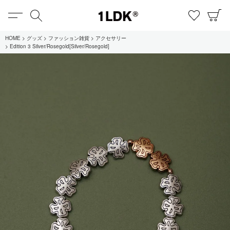
MENU
検索
お気に
C
1LDK
HOME
グッズ
ファッション雑貨
アクセサリー
Edition 3 Silver/Rosegold[Silver/Rosegold]
在庫あり
全てのアイテム
限定
セール
全てのブランド
UNIVERSAL PRODUCTS.
EVCON
MY___