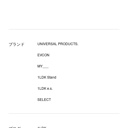
ブランド
UNIVERSAL PRODUCTS.
EVCON
MY___
1LDK Stand
1LDK e.s.
SELECT
1LDK