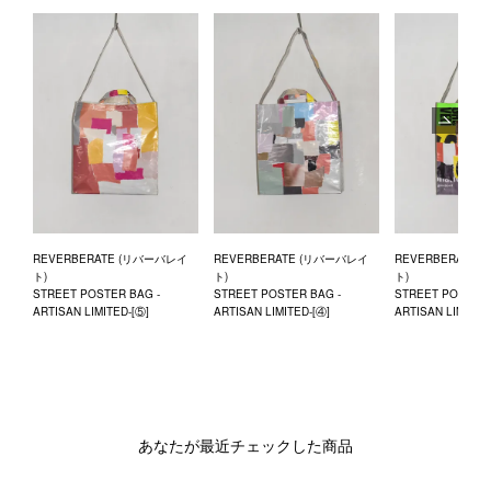
Next
REVERBERATE (リバーバレイ
REVERBERATE (リバーバレイ
REVERBERATE
ト)
ト)
ト)
STREET POSTER BAG -
STREET POSTER BAG -
STREET POSTER 
ARTISAN LIMITED-[⑤]
ARTISAN LIMITED-[④]
ARTISAN LIMITED
あなたが最近チェックした商品