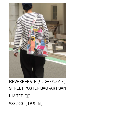
REVERBERATE (リバーバレイト)
STREET POSTER BAG -ARTISAN
LIMITED-[①]
¥
88,000