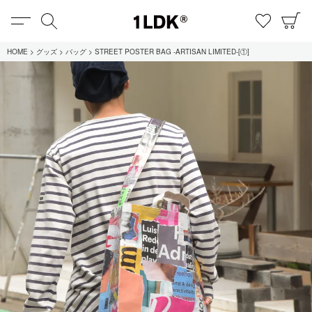
MENU
検索
お気に
C
1LDK
HOME
グッズ
バッグ
STREET POSTER BAG -ARTISAN LIMITED-[①]
在庫あり
全てのアイテム
限定
セール
全てのブランド
UNIVERSAL PRODUCTS.
EVCON
MY___